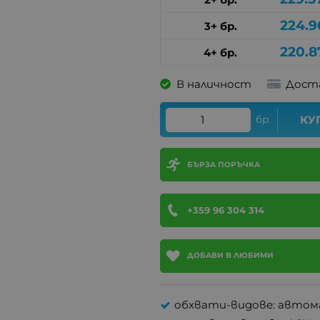
224.9
3+ бр.
220.8
4+ бр.
В наличност
Дост
бр.
КУ
БЪРЗА ПОРЪЧКА
+359 96 304 314
ДОБАВИ В ЛЮБИМИ
обхвати-видове: автом