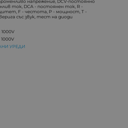
променливо напрежение, DCV-постоянно
нлив ток, DCA - постоянен ток, R -
цитет, F - честота, P - мощност, T -
ерига със звук, тест на диоди
 1000V
 1000V
ЛНИ УРЕДИ