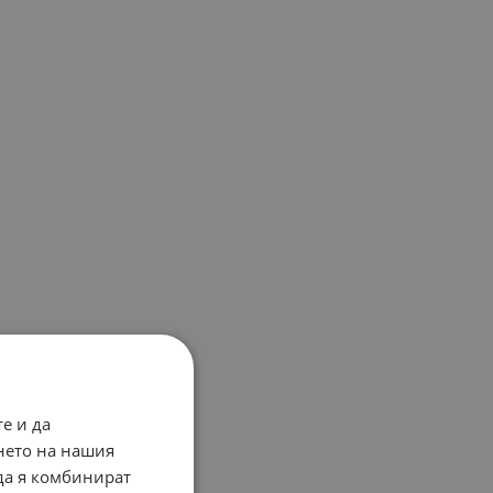
е и да
нето на нашия
 да я комбинират