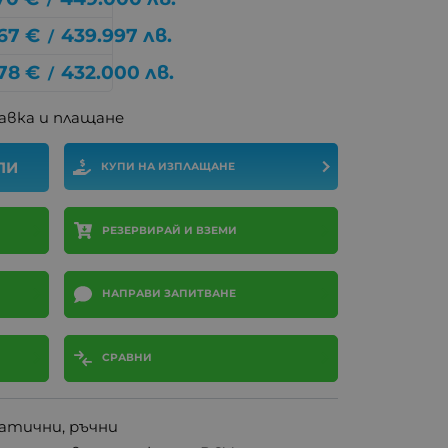
67
€
439.997
лв.
/
78
€
432.000
лв.
/
авка и плащане
ПИ
КУПИ НА ИЗПЛАЩАНЕ
РЕЗЕРВИРАЙ И ВЗЕМИ
НАПРАВИ ЗАПИТВАНЕ
СРАВНИ
атични, ръчни