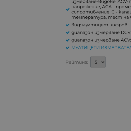
измерване-видове: ACV-
напрежение, ACA - проме
съпротивление, C - капа
температура, тест на в
вид: мултицет цифров
диапазон измерване DCV:
диапазон измерване ACV:
МУЛТИЦЕТИ ИЗМЕРВАТЕ
Рейтинг: