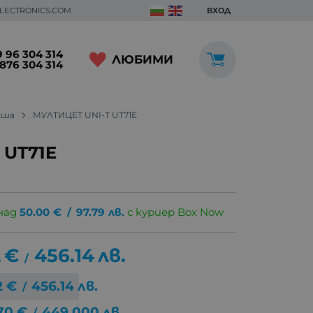
ELECTRONICS.COM
ВХОД
 96 304 314
ЛЮБИМИ
876 304 314
лша
МУЛТИЦЕТ UNI-T UT71E
 UT71E
над
50.00
€
/
97.79
лв.
с куриер Box Now
2
€
456.14
лв.
/
2
€
456.14
лв.
/
70
€
449.000
лв.
/