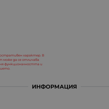
люстративен характер. В
 може да се отличава
еня функционалността и
лието.
ИНФОРМАЦИЯ