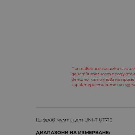
Поставените снимки са с и
действителност продуктът
външно, като това не пром
характеристиките на изде
Цифров мултицет UNI-T UT71E
ДИАПАЗОНИ НА ИЗМЕРВАНЕ: