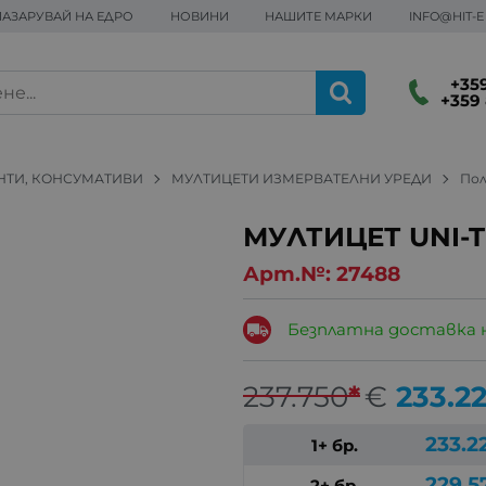
ПАЗАРУВАЙ НА ЕДРО
НОВИНИ
НАШИТЕ МАРКИ
INFO@HIT-
+359
+359 
НТИ, КОНСУМАТИВИ
МУЛТИЦЕТИ ИЗМЕРВАТЕЛНИ УРЕДИ
По
МУЛТИЦЕТ UNI-T
Арт.№:
27488
Безплатна доставка 
237.750
*
€
233.2
233.2
1+ бр.
229.5
2+ бр.