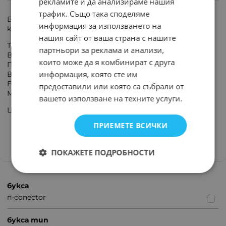
ИНФОРМАЦИЯ
рекламите и да анализираме нашия
трафик. Също така споделяме
Букса N CONNECTOR (eн конектор) женски за
информация за използването на
коаксиален кабел H1000 (10.3 мм)
нашия сайт от ваша страна с нашите
Тип конектор: N
партньори за реклама и анализи,
Вид: женски
които може да я комбинират с друга
Пространствена ориентация: прав
информация, която сте им
Вид кабел: H1000
Електрически монтаж: завиван (clamp), запояване
предоставили или която са събрали от
Механичен монтаж: на проводник
вашето използване на техните услуги.
Цената е за един брой.
ПРИЕМЕТЕ ВСИЧКИ
ПОКАЖЕТЕ ПОДРОБНОСТИ
ХАРАКТЕРИСТИКИ
букса
n-conector
букса тип