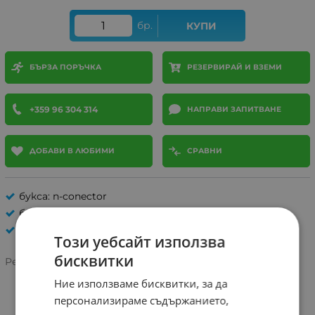
бр.
КУПИ
БЪРЗА ПОРЪЧКА
РЕЗЕРВИРАЙ И ВЗЕМИ
+359 96 304 314
НАПРАВИ ЗАПИТВАНЕ
ДОБАВИ В ЛЮБИМИ
СРАВНИ
букса: n-conector
букса тип: женска
АУДИО-ВИДЕО
Този уебсайт използва
бисквитки
Рейтинг:
Ние използваме бисквитки, за да
персонализираме съдържанието,