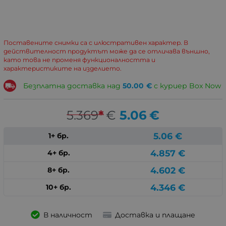
Поставените снимки са с илюстративен характер. В
действителност продуктът може да се отличава външно,
като това не променя функционалността и
характеристиките на изделието.
Безплатна доставка над
50.00
€
с куриер Box Now
5.369
*
€
5.06
€
5.06
€
1+ бр.
4.857
€
4+ бр.
4.602
€
8+ бр.
4.346
€
10+ бр.
В наличност
Доставка и плащане