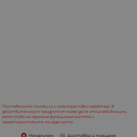
Поставените снимки са с илюстративен характер. В
действителност продуктът може да се отличава външно,
като това не променя функционалността и
характеристиките на изделието.
Неналичен
Доставка и плащане