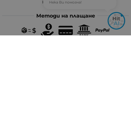
Неделя: Почивен ден
Нека Ви помогна!
Методи на плащане
Следвайте ни
© 2026
hit-electronics.com
- Всички права запазени.
Изработка на онлайн магазин
Valival Commerce