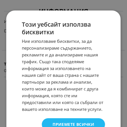
ИНФОРМАЦИЯ
Интегрална схема NE645
Този уебсайт използва
бисквитки
DOLBY B+C NOISE RED. DIP16
Ние използваме бисквитки, за да
персонализираме съдържанието,
ХАРАКТЕРИСТИКИ
рекламите и да анализираме нашия
трафик. Също така споделяме
Тегло (кг.)
информация за използването на
0.01
нашия сайт от ваша страна с нашите
партньори за реклама и анализи,
ПРОДУКТИ С ПОДОБНИ ХАРАКТЕРИСТИКИ
които може да я комбинират с друга
информация, която сте им
предоставили или която са събрали от
вашето използване на техните услуги.
ПРИЕМЕТЕ ВСИЧКИ