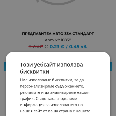
ПРЕДПАЗИТЕЛ АВТО 35А СТАНДАРТ
Арт.№: 10858
0.260
*
€
0.23
€
0.45
лв.
/
Този уебсайт използва
КУПИ
бисквитки
Ние използваме бисквитки, за да
персонализираме съдържанието,
рекламите и да анализираме нашия
трафик. Също така споделяме
информация за използването на
нашия сайт от ваша страна с нашите