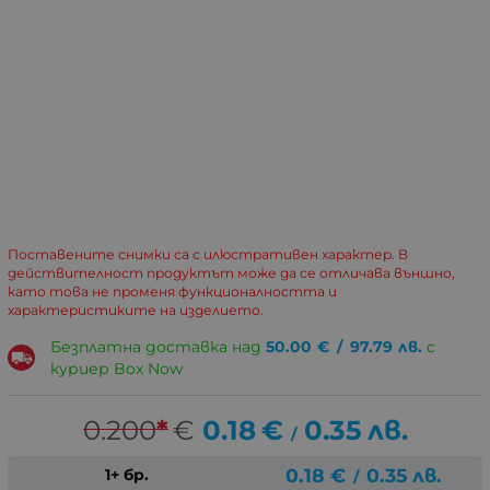
Поставените снимки са с илюстративен характер. В
действителност продуктът може да се отличава външно,
като това не променя функционалността и
характеристиките на изделието.
Безплатна доставка над
50.00
€
/
97.79
лв.
с
куриер Box Now
0.200
*
€
0.18
€
0.35
лв.
/
0.18
€
0.35
лв.
1+ бр.
/