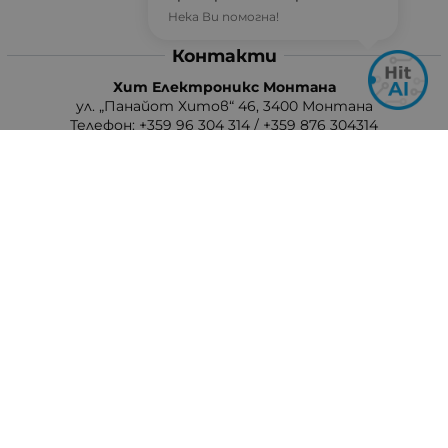
Нека Ви помогна!
Контакти
Хит Електроникс Монтана
ул. „Панайот Хитов“ 46, 3400 Монтана
Телефон: +359 96 304 314 / +359 876 304314
Ел. поща:
info:at:hit-electronics.com
Работно Време:
Понеделник до Петък: от 9:00 до 18:00 ч.
Събота: от 09:00 до 17:00 ч.
Неделя: Почивен ден
Методи на плащане
Следвайте ни