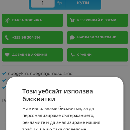
бр.
КУПИ
БЪРЗА ПОРЪЧКА
РЕЗЕРВИРАЙ И ВЗЕМИ
+359 96 304 314
НАПРАВИ ЗАПИТВАНЕ
ДОБАВИ В ЛЮБИМИ
СРАВНИ
продукт: предпазители smd
ток (A): 10
ПРЕДПАЗИТЕЛИ, ГНЕЗДА
Този уебсайт използва
бисквитки
Рейтинг:
Ние използваме бисквитки, за да
персонализираме съдържанието,
ИНФОРМАЦИЯ
рекламите и да анализираме нашия
трафик. Също така споделяме