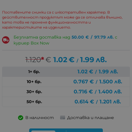
Поставените снимки са с илюстративен характер. В
действителност продуктът може да се отличава външно,
като това не променя функционалността и
характеристиките на изделието.
Безплатна доставка над
50.00
€
/
97.79
лв.
с
куриер Box Now
1.120
*
€
1.02
€
1.99
лв.
/
1.02
€
1.99
лв.
1+ бр.
/
0.767
€
1.500
лв.
10+ бр.
/
0.716
€
1.400
лв.
30+ бр.
/
0.614
€
1.201
лв.
50+ бр.
/
В наличност
Доставка и плащане