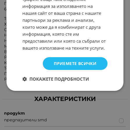
Предпазител керамичен, стопяем, SMD 10A, 350VAC,
информация за използването на
60VDC
нашия сайт от ваша страна с нашите
Тип предпазител: стопяем
партньори за реклама и анализи,
Характеристика на предпазителя: бърз
които може да я комбинират с друга
Способност за изключване: 50A / 350V AC
информация, която сте им
Номинален ток: 10A
Номинално напрежение: 60V DC/350V AC
предоставили или която са събрали от
Монтаж: SMD
вашето използване на техните услуги.
Вид предпазител: керамичен
Размер на предпазителя: 6,1x2,54x2,54mm
Кутия: 2410
ПРИЕМЕТЕ ВСИЧКИ
Температура за запояване: 260°C / 30 s
Покритие на контакта: посребрен
ПОКАЖЕТЕ ПОДРОБНОСТИ
Работна температура: -55...125°C
ХАРАКТЕРИСТИКИ
продукт
предпазители smd