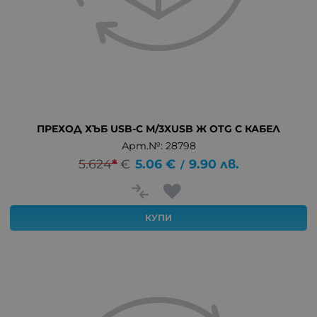
ПРЕХОД ХЪБ USB-C М/3XUSB Ж OTG С КАБЕЛ
Арт.№: 28798
5.624
*
€
5.06
€
9.90
лв.
/
КУПИ