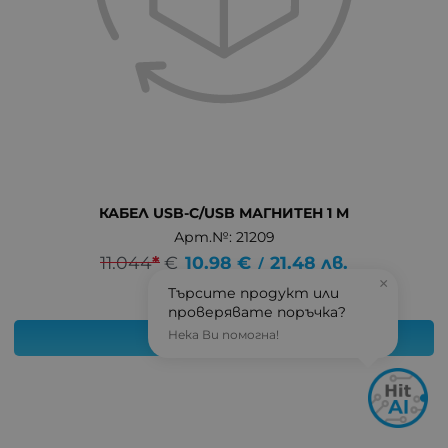
КАБЕЛ USB-C/USB МАГНИТЕН 1 M
Арт.№: 21209
11.044
*
€
10.98
€
21.48
лв.
/
×
Търсите продукт или
проверявате поръчка?
Нека Ви помогна!
КУПИ