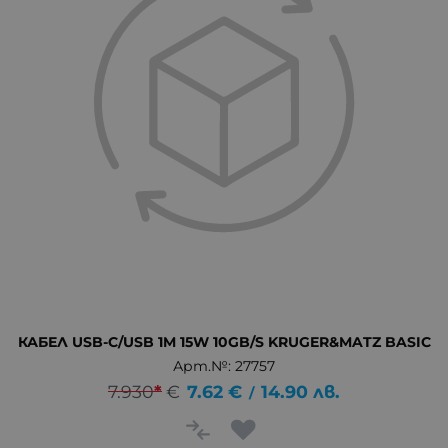
КАБЕЛ USB-C/USB 1M 15W 10GB/S KRUGER&MATZ BASIC
Арт.№: 27757
7.930
*
€
7.62
€
14.90
лв.
/