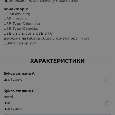
притежава Power Delivery технология
Конектори:
HDMI женско;
USB женско
USB Type-C женско
USB Type-C мъжко
USB стандарт: USB 3.1-C
Дължина на кабела общо с конектора: 14 см
Цвят: сребрист
ХАРАКТЕРИСТИКИ
букса страна A
usb type-c
букса страна B
hdmi
usb
usb type-c