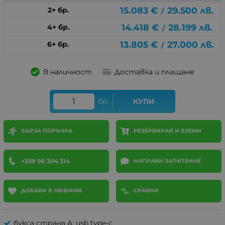
15.083
€
29.500
лв.
2+ бр.
/
14.418
€
28.199
лв.
4+ бр.
/
13.805
€
27.000
лв.
6+ бр.
/
В наличност
Доставка и плащане
бр.
КУПИ
БЪРЗА ПОРЪЧКА
РЕЗЕРВИРАЙ И ВЗЕМИ
+359 96 304 314
НАПРАВИ ЗАПИТВАНЕ
ДОБАВИ В ЛЮБИМИ
СРАВНИ
букса страна A: usb type-c