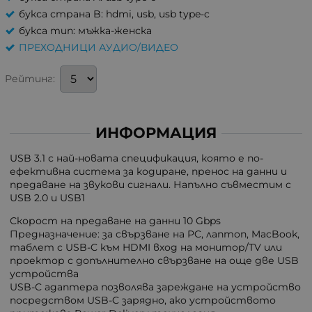
букса страна B: hdmi, usb, usb type-c
букса тип: мъжка-женска
ПРЕХОДНИЦИ АУДИО/ВИДЕО
Рейтинг:
ИНФОРМАЦИЯ
USB 3.1 с най-новата спецификация, която е по-
ефективна система за кодиране, пренос на данни и
предаване на звукови сигнали. Напълно съвместим с
USB 2.0 и USB1
Скорост на предаване на данни 10 Gbps
Предназначение: за свързване на PC, лаптоп, MacBook,
таблет с USB-C към HDMI вход на монитор/TV или
проектор с допълнително свързване на още две USB
устройства
USB-C адаптера позволява зареждане на устройство
посредством USB-C зарядно, ако устройството