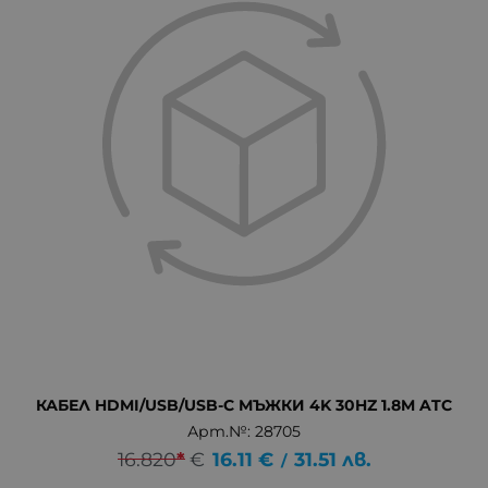
КАБЕЛ HDMI/USB/USB-C МЪЖКИ 4K 30HZ 1.8M ATC
Арт.№: 28705
16.820
*
€
16.11
€
31.51
лв.
/