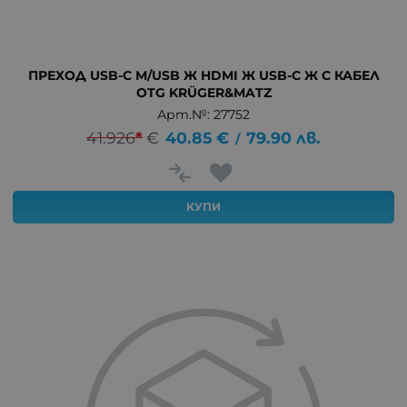
ПРЕХОД USB-C М/USB Ж HDMI Ж USB-C Ж С КАБЕЛ
OTG KRÜGER&MATZ
Арт.№: 27752
41.926
*
€
40.85
€
79.90
лв.
/
КУПИ