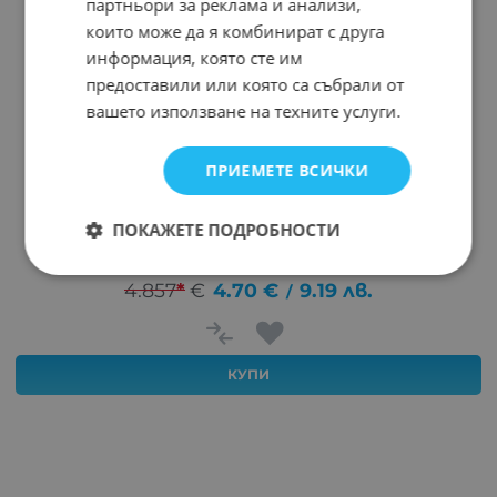
партньори за реклама и анализи,
които може да я комбинират с друга
информация, която сте им
предоставили или която са събрали от
вашето използване на техните услуги.
ПРИЕМЕТЕ ВСИЧКИ
ПРЕХОД ХЪБ USB-C М/3XUSB Ж 2.0 1XUSB Ж 3.0 С
ПОКАЖЕТЕ ПОДРОБНОСТИ
КАБЕЛ OTG
Арт.№: 28799
4.857
*
€
4.70
€
9.19
лв.
/
КУПИ