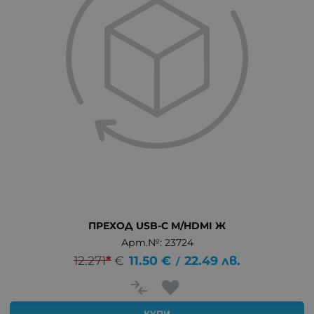
ПРЕХОД USB-C М/HDMI Ж
Арт.№: 23724
12.271
*
€
11.50
€
22.49
лв.
/
КУПИ