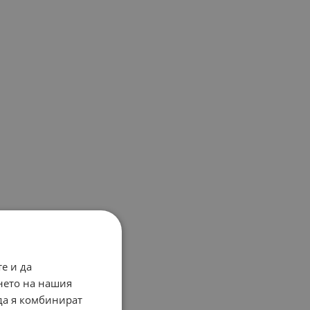
е и да
нето на нашия
 да я комбинират