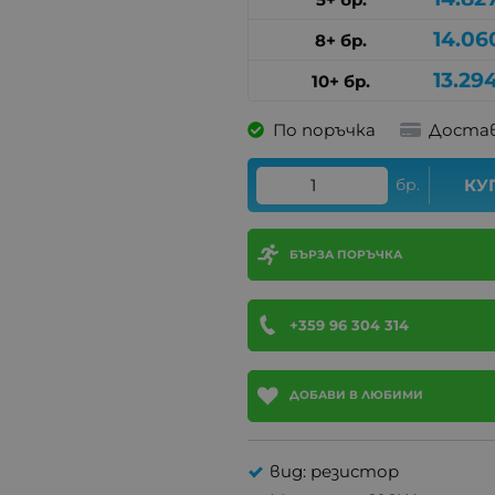
14.06
8+ бр.
13.29
10+ бр.
По поръчка
Достав
бр.
КУ
БЪРЗА ПОРЪЧКА
+359 96 304 314
ДОБАВИ В ЛЮБИМИ
вид: резистор