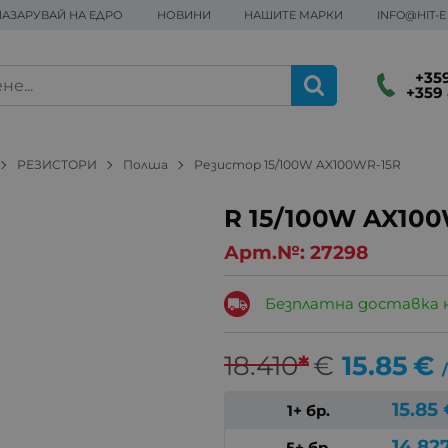
ПАЗАРУВАЙ НА ЕДРО
НОВИНИ
НАШИТЕ МАРКИ
INFO@HIT-
+359
+359 
РЕЗИСТОРИ
Полша
Резистор 15/100W AX100WR-15R
R 15/100W AX10
Арт.№:
27298
Безплатна доставка 
18.410
*
€
15.85
€
/
15.85
1+ бр.
14.82
5+ бр.