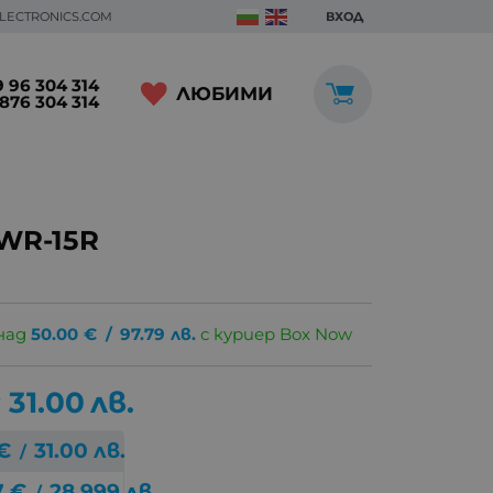
ELECTRONICS.COM
ВХОД
 96 304 314
ЛЮБИМИ
876 304 314
0WR-15R
над
50.00
€
/
97.79
лв.
с куриер Box Now
31.00
лв.
€
31.00
лв.
/
7
€
28.999
лв.
/