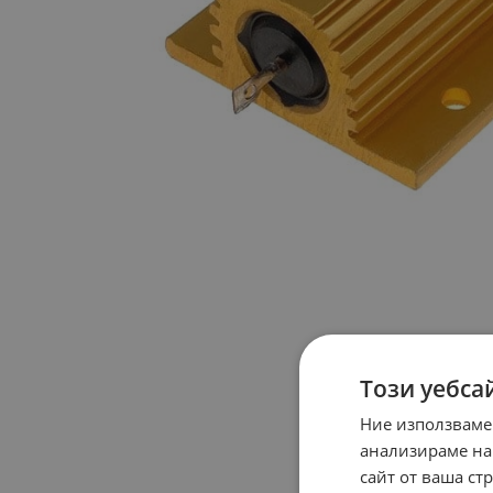
Този уебса
Ние използваме
анализираме на
сайт от ваша ст