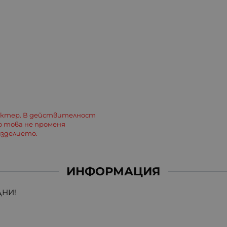
актер. В действителност
о това не променя
зделието.
ИНФОРМАЦИЯ
ДНИ!