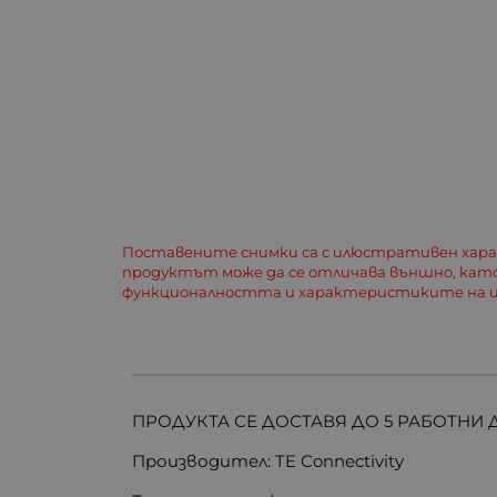
Поставените снимки са с илюстративен хар
продуктът може да се отличава външно, кат
функционалността и характеристиките на и
ПРОДУКТА СЕ ДОСТАВЯ ДО 5 РАБОТНИ 
Производител: TE Connectivity