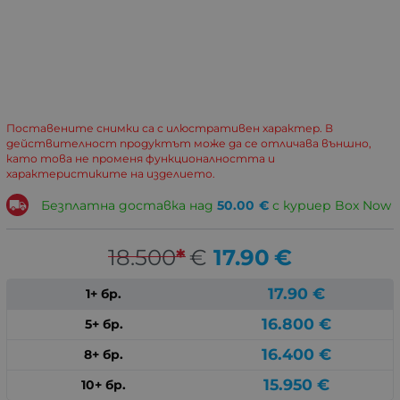
Поставените снимки са с илюстративен характер. В
действителност продуктът може да се отличава външно,
като това не променя функционалността и
характеристиките на изделието.
Безплатна доставка над
50.00
€
с куриер Box Now
18.500
*
€
17.90
€
17.90
€
1+ бр.
16.800
€
5+ бр.
16.400
€
8+ бр.
15.950
€
10+ бр.