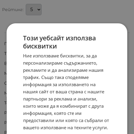
Рейтинг:
ИНФОРМАЦИЯ
Този уебсайт използва
Производител: TE Connectivity
бисквитки
Тип резистор: жичен
Ние използваме бисквитки, за да
персонализираме съдържанието,
Вид резистор: с радиатор
рекламите и да анализираме нашия
Монтаж: завинтване
трафик. Също така споделяме
Съпротивление: 1.5Ω
информация за използването на
нашия сайт от ваша страна с нашите
Мощност: 0,1kW
партньори за реклама и анализи,
Толеранс: ±5%
които може да я комбинират с друга
Работно напрежение макс.: 1,9kV
информация, която сте им
предоставили или която са събрали от
Размери на корпуса: 65,5x47,5x26mm
вашето използване на техните услуги.
Работна температура: -55...250°C