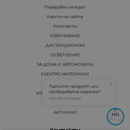
Пазарувай на едро
Карта на сайта
Контакти
ОЗВУЧАВАНЕ
ДИСТАНЦИОННИ
ОСВЕТЛЕНИЕ
ЗА ДОМА И АВТОМОБИЛА
ЕЛЕКТРО МАТЕРИАЛИ
×
ЗА ВАС ТЕХНИЦИ
Търсите продукт или
проверявате поръчка?
ИЗТОЧНИЦИ НА ЕНЕРГИЯ
Нека Ви помогна!
И ОЩЕ...
АКТУАЛНО
Контакти