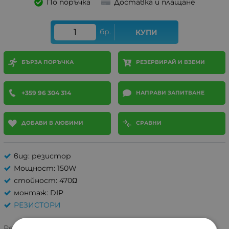
По поръчка
Доставка и плащане
бр.
КУПИ
БЪРЗА ПОРЪЧКА
РЕЗЕРВИРАЙ И ВЗЕМИ
+359 96 304 314
НАПРАВИ ЗАПИТВАНЕ
ДОБАВИ В ЛЮБИМИ
СРАВНИ
вид: резистор
Мощност: 150W
стойност: 470Ω
монтаж: DIP
РЕЗИСТОРИ
Рейтинг: