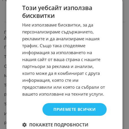
Този уебсайт използва
бисквитки
ИНФОРМАЦИЯ
Ние използваме бисквитки, за да
персонализираме съдържанието,
ПРОДУКТА СЕ ДОСТАВЯ В РАМКИТЕ НА 5 РАБОТНИ
ДНИ!
рекламите и да анализираме нашия
трафик. Също така споделяме
Производител: SR PASSIVES
информация за използването на
Тип резистор: жичен
нашия сайт от ваша страна с нашите
партньори за реклама и анализи,
Съпротивление: 470Ω
които може да я комбинират с друга
Мощност: 150W
информация, която сте им
Толеранс: ±5%
предоставили или която са събрали от
вашето използване на техните услуги.
Размери на корпуса: Ø28x206mm
Температурен коефициент: 200ppm/°C
ПРИЕМЕТЕ ВСИЧКИ
Изводи: с отвор
Растер между монтажните отвори: 230mm
ПОКАЖЕТЕ ПОДРОБНОСТИ