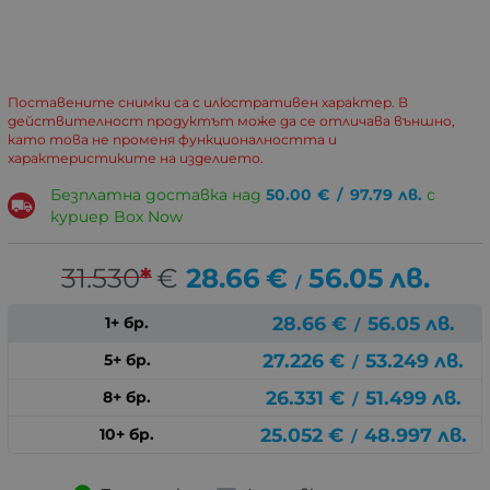
Поставените снимки са с илюстративен характер. В
действителност продуктът може да се отличава външно,
като това не променя функционалността и
характеристиките на изделието.
Безплатна доставка над
50.00
€
/
97.79
лв.
с
куриер Box Now
31.530
*
€
28.66
€
56.05
лв.
/
28.66
€
56.05
лв.
1+ бр.
/
27.226
€
53.249
лв.
5+ бр.
/
26.331
€
51.499
лв.
8+ бр.
/
25.052
€
48.997
лв.
10+ бр.
/