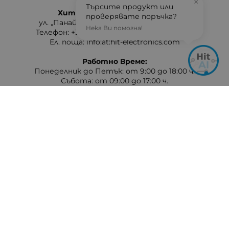
×
Търсите продукт или
Хит Електроникс Монтана
проверявате поръчка?
ул. „Панайот Хитов“ 46, 3400 Монтана
Нека Ви помогна!
Телефон: +359 96 304 314 / +359 876 304314
Ел. поща:
info:at:hit-electronics.com
Работно Време:
Понеделник до Петък: от 9:00 до 18:00 ч.
Събота: от 09:00 до 17:00 ч.
Неделя: Почивен ден
Методи на плащане
Следвайте ни
© 2026
hit-electronics.com
- Всички права запазени.