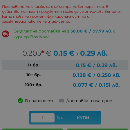
Поставените снимки са с илюстративен характер. В
действителност продуктът може да се отличава външно,
като това не променя функционалността и
характеристиките на изделието.
Безплатна доставка над
50.00
€
/
97.79
лв.
с
куриер Box Now
0.205
*
€
0.15
€
0.29
лв.
/
0.15
€
0.29
лв.
1+ бр.
/
0.128
€
0.250
лв.
10+ бр.
/
0.077
€
0.151
лв.
100+ бр.
/
В наличност
Доставка и плащане
бр.
КУПИ