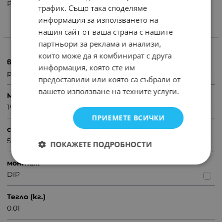
Резистор 5.6KΩ 1W
трафик. Също така споделяме
информация за използването на
нашия сайт от ваша страна с нашите
ХАРАКТЕРИСТИКИ
партньори за реклама и анализи,
които може да я комбинират с друга
вид
информация, която сте им
резистор
предоставили или която са събрали от
вашето използване на техните услуги.
Мощност
1W
ПРИЕМЕТЕ ВСИЧКИ
стойност
5.6kΩ
ПОКАЖЕТЕ ПОДРОБНОСТИ
монтаж
DIP
Тегло (кг.)
0.01