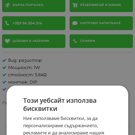
БЪРЗА ПОРЪЧКА
РЕЗЕРВИРАЙ И ВЗЕМИ
+359 96 304 314
НАПРАВИ ЗАПИТВАНЕ
ДОБАВИ В ЛЮБИМИ
СРАВНИ
вид: резистор
Мощност: 1W
стойност: 5.6kΩ
монтаж: DIP
РЕЗИСТОРИ
Този уебсайт използва
Рейтинг:
бисквитки
Ние използваме бисквитки, за да
персонализираме съдържанието,
ИНФОРМАЦИЯ
рекламите и да анализираме нашия