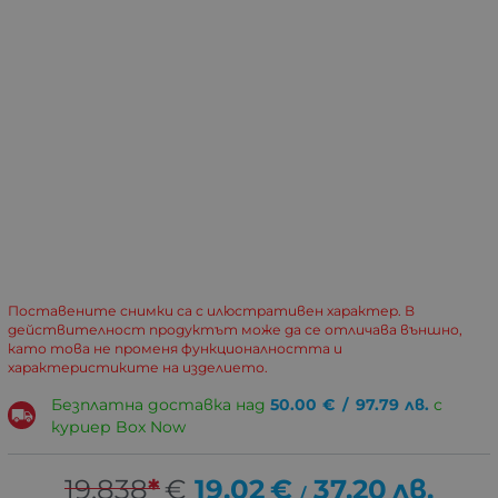
Поставените снимки са с илюстративен характер. В
действителност продуктът може да се отличава външно,
като това не променя функционалността и
характеристиките на изделието.
Безплатна доставка над
50.00
€
/
97.79
лв.
с
куриер Box Now
19.838
*
€
19.02
€
37.20
лв.
/