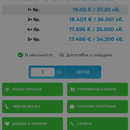
19.02
€
37.20
лв.
1+ бр.
/
18.407
€
36.001
лв.
3+ бр.
/
17.895
€
35.000
лв.
4+ бр.
/
17.486
€
34.200
лв.
5+ бр.
/
В наличност
Доставка и плащане
бр.
КУПИ
БЪРЗА ПОРЪЧКА
РЕЗЕРВИРАЙ И ВЗЕМИ
+359 96 304 314
НАПРАВИ ЗАПИТВАНЕ
ДОБАВИ В ЛЮБИМИ
СРАВНИ