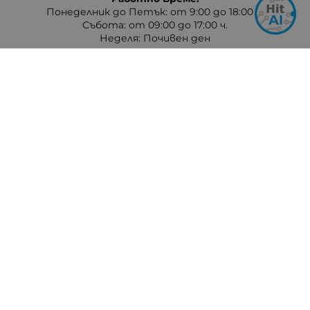
Понеделник до Петък: от 9:00 до 18:00 ч.
Събота: от 09:00 до 17:00 ч.
Неделя: Почивен ден
Методи на плащане
Следвайте ни
© 2026
hit-electronics.com
- Всички права запазени.
Изработка на онлайн магазин
Valival Commerce