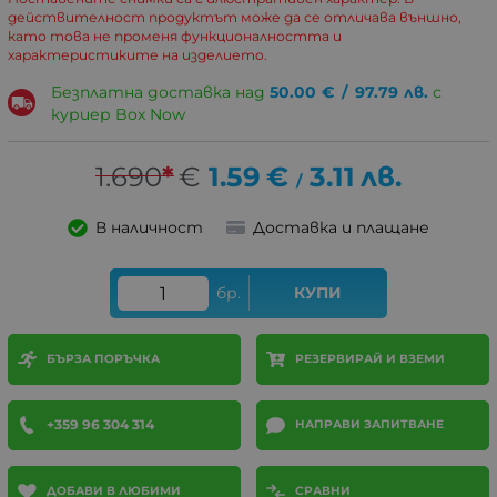
действителност продуктът може да се отличава външно,
като това не променя функционалността и
характеристиките на изделието.
Безплатна доставка над
50.00
€
/
97.79
лв.
с
куриер Box Now
1.690
*
€
1.59
€
3.11
лв.
/
В наличност
Доставка и плащане
бр.
КУПИ
БЪРЗА ПОРЪЧКА
РЕЗЕРВИРАЙ И ВЗЕМИ
+359 96 304 314
НАПРАВИ ЗАПИТВАНЕ
ДОБАВИ В ЛЮБИМИ
СРАВНИ