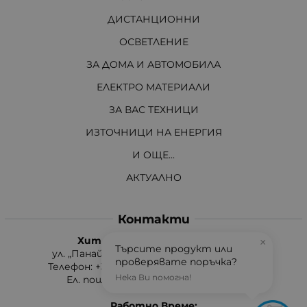
ДИСТАНЦИОННИ
ОСВЕТЛЕНИЕ
ЗА ДОМА И АВТОМОБИЛА
ЕЛЕКТРО МАТЕРИАЛИ
ЗА ВАС ТЕХНИЦИ
ИЗТОЧНИЦИ НА ЕНЕРГИЯ
И ОЩЕ...
АКТУАЛНО
Контакти
Хит Електроникс Монтана
×
Търсите продукт или
ул. „Панайот Хитов“ 46, 3400 Монтана
проверявате поръчка?
Телефон: +359 96 304 314 / +359 876 304314
Нека Ви помогна!
Ел. поща:
info:at:hit-electronics.com
Работно Време: