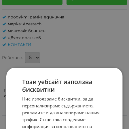
продукт: рамка единична
марка: Anestech
монтаж: външен
цвят: оранжев
КОНТАКТИ
Рейтинг:
ИНФОРМАЦИЯ
Този уебсайт използва
бисквитки
Рамка единична за контакти, ключове, розетки от
серия Чинар
Ние използваме бисквитки, за да
персонализираме съдържанието,
рекламите и да анализираме нашия
ХАРАКТЕРИСТИКИ
трафик. Също така споделяме
информация за използването на