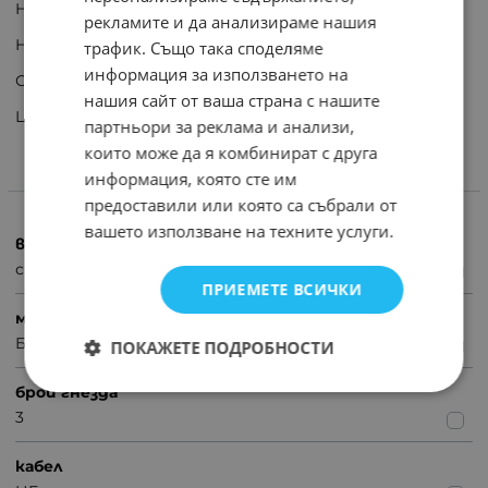
Номинално напрежение: 230V AC
рекламите и да анализираме нашия
Номинален ток:16A, 3680W MAX
трафик. Също така споделяме
информация за използването на
Степен на защита: IP20
нашия сайт от ваша страна с нашите
Цвят: черен и бял
партньори за реклама и анализи,
които може да я комбинират с друга
информация, която сте им
ХАРАКТЕРИСТИКИ
предоставили или която са събрали от
вашето използване на техните услуги.
вид
с ключ
ПРИЕМЕТЕ ВСИЧКИ
марка
Без марка
ПОКАЖЕТЕ ПОДРОБНОСТИ
брой гнезда
3
кабел