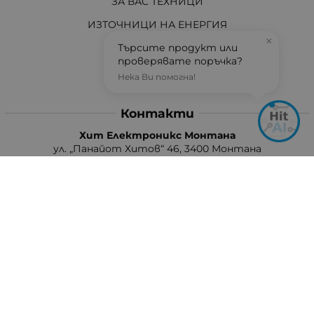
ЗА ВАС ТЕХНИЦИ
ИЗТОЧНИЦИ НА ЕНЕРГИЯ
×
Търсите продукт или
И ОЩЕ...
проверявате поръчка?
АКТУАЛНО
Нека Ви помогна!
Контакти
Хит Електроникс Монтана
ул. „Панайот Хитов“ 46, 3400 Монтана
Телефон: +359 96 304 314 / +359 876 304314
Ел. поща:
info:at:hit-electronics.com
Работно Време:
Понеделник до Петък: от 9:00 до 18:00 ч.
Събота: от 09:00 до 17:00 ч.
Неделя: Почивен ден
Методи на плащане