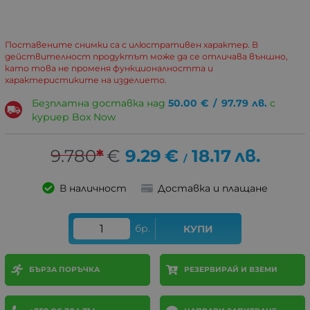
Поставените снимки са с илюстративен характер. В
действителност продуктът може да се отличава външно,
като това не променя функционалността и
характеристиките на изделието.
Безплатна доставка над
50.00
€
/
97.79
лв.
с
куриер Box Now
9.780
*
€
9.29
€
18.17
лв.
/
В наличност
Доставка и плащане
бр.
КУПИ
БЪРЗА ПОРЪЧКА
РЕЗЕРВИРАЙ И ВЗЕМИ