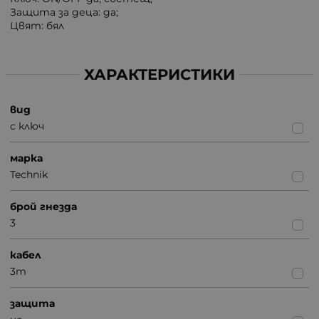
Защита за деца: да;
Цвят: бял
ХАРАКТЕРИСТИКИ
вид
с ключ
марка
Technik
брой гнезда
3
кабел
3m
защита