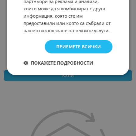
партньори за реклама и анализи,
които може да я комбинират с друга
информация, която сте им
предоставили или която са събрали от
вашето използване на техните услуги.
РАЗКЛОНИТЕЛ С КЛЮЧ-6 ГНЕЗДА 5М
Арт.№: 6289
ПРИЕМЕТЕ ВСИЧКИ
23.070
*
€
21.41
€
41.87
лв.
/
ПОКАЖЕТЕ ПОДРОБНОСТИ
КУПИ