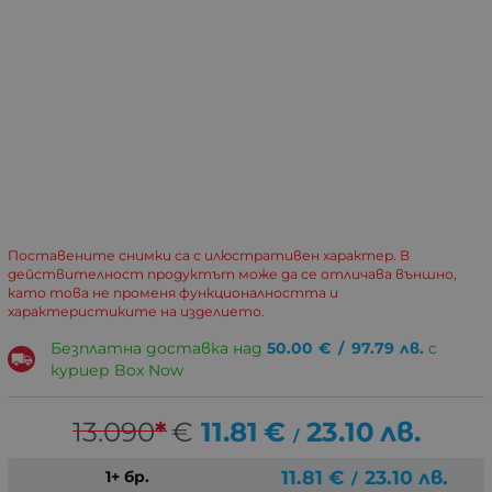
Поставените снимки са с илюстративен характер. В
действителност продуктът може да се отличава външно,
като това не променя функционалността и
характеристиките на изделието.
Безплатна доставка над
50.00
€
/
97.79
лв.
с
куриер Box Now
13.090
*
€
11.81
€
23.10
лв.
/
11.81
€
23.10
лв.
1+ бр.
/