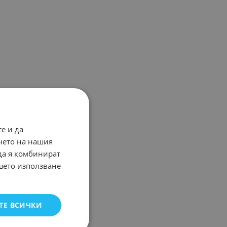
е и да
нето на нашия
 да я комбинират
ашето използване
ТЕ ВСИЧКИ