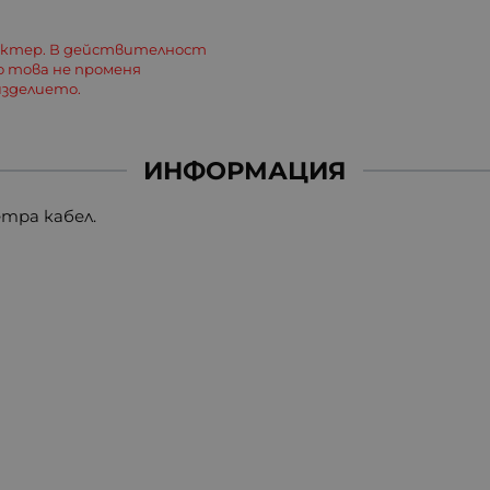
актер. В действителност
о това не променя
зделието.
ИНФОРМАЦИЯ
етра кабел.