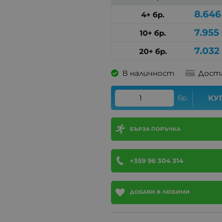
8.646
4+ бр.
7.955
10+ бр.
7.032
20+ бр.
В наличност
Дост
бр.
КУ
БЪРЗА ПОРЪЧКА
+359 96 304 314
ДОБАВИ В ЛЮБИМИ