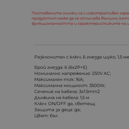
Поставените снимки са с илюстративен хар
продуктът може да се отличава външно, кат
функционалността и характеристиките на и
Разклонител с ключ, 6 гнезда шуко, 1,5 м
Брой гнезда: 6 (6x2P+E)
Номинално напрежение: 250V AC;
Максимален ток: 16А;
Максимална мощност: 3500W;
Сечение на кабела: 3x1.5mm2
Дължина на кабела: 1,5 м
Ключ: ON/OFF да, светещ;
Защита за деца: да;
Цвят: бял