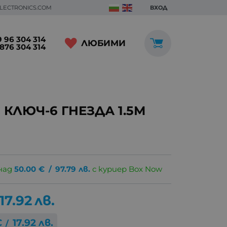
ELECTRONICS.COM
ВХОД
 96 304 314
ЛЮБИМИ
876 304 314
КЛЮЧ-6 ГНЕЗДА 1.5М
над
50.00
€
/
97.79
лв.
с куриер Box Now
17.92
лв.
€
17.92
лв.
/