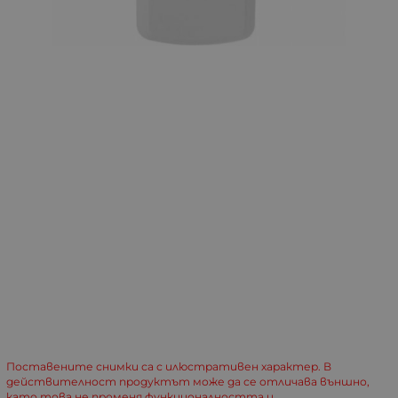
Поставените снимки са с илюстративен характер. В
действителност продуктът може да се отличава външно,
като това не променя функционалността и