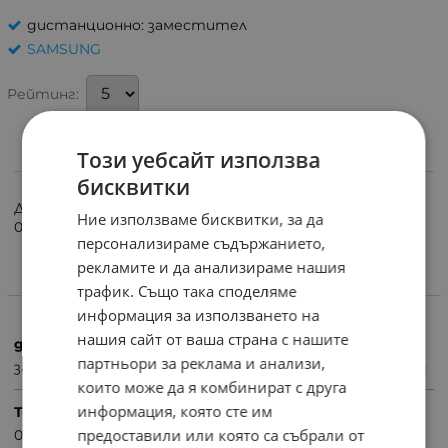
дистанционно: заместител
SAMSUNG
Рейтинг:
Този уебсайт използва
ИНФОРМАЦИЯ
бисквитки
ДИСТАНЦИОННО RC SAMSUNG AA59-00242A; MF59-
Ние използваме бисквитки, за да
00242A
персонализираме съдържанието,
рекламите и да анализираме нашия
трафик. Също така споделяме
ХАРАКТЕРИСТИКИ
информация за използването на
нашия сайт от ваша страна с нашите
дистанционно
партньори за реклама и анализи,
заместител
които може да я комбинират с друга
информация, която сте им
Тегло (кг.)
предоставили или която са събрали от
0.10