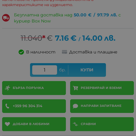
характеристиките на изделието.
Безплатна доставка над
50.00
€
/
97.79
лв.
с
куриер Box Now
11.040
*
€
7.16
€
14.00
лв.
/
В наличност
Доставка и плащане
бр.
КУПИ
БЪРЗА ПОРЪЧКА
РЕЗЕРВИРАЙ И ВЗЕМИ
+359 96 304 314
НАПРАВИ ЗАПИТВАНЕ
ДОБАВИ В ЛЮБИМИ
СРАВНИ