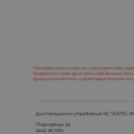
Поставените снимки са с илюстративен хар
продуктът може да се отличава външно, кат
функционалността и характеристиките на и
Дистанционно управление RC VESTEL RC
Подходящо за:
AKAI RC1910