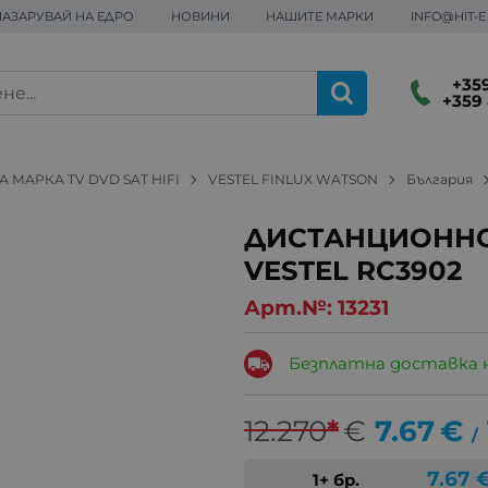
ПАЗАРУВАЙ НА ЕДРО
НОВИНИ
НАШИТЕ МАРКИ
INFO@HIT-
+359
+359 
 МАРКА TV DVD SAT HIFI
VESTEL FINLUX WATSON
България
ДИСТАНЦИОННО
VESTEL RC3902
Арт.№:
13231
Безплатна доставка 
12.270
*
€
7.67
€
/
7.67
1+ бр.