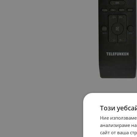
Този уебса
Ние използваме
анализираме на
сайт от ваша ст