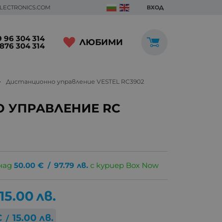
ELECTRONICS.COM
ВХОД
 96 304 314
ЛЮБИМИ
876 304 314
Дистанционно управление VESTEL RC3902
 УПРАВЛЕНИЕ RC
над
50.00
€
/
97.79
лв.
с куриер Box Now
15.00
лв.
€
15.00
лв.
/