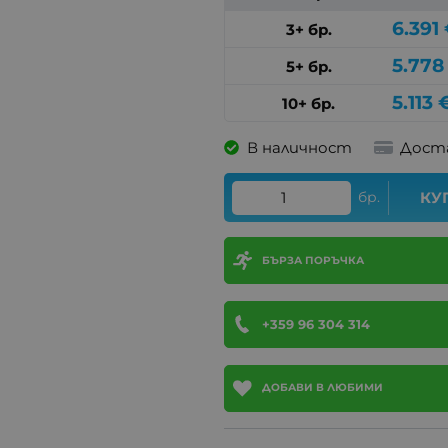
6.391
3+ бр.
5.778
5+ бр.
5.113
10+ бр.
В наличност
Дост
бр.
КУ
БЪРЗА ПОРЪЧКА
+359 96 304 314
ДОБАВИ В ЛЮБИМИ