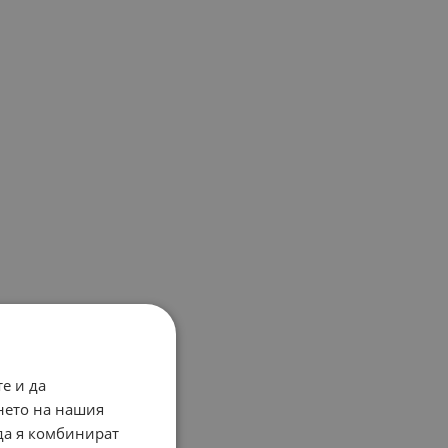
е и да
нето на нашия
 да я комбинират