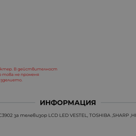
актер. В действителност
о това не променя
зделието.
ИНФОРМАЦИЯ
3902 за телевизор LCD LED VESTEL, TOSHIBA ,SHARP ,H