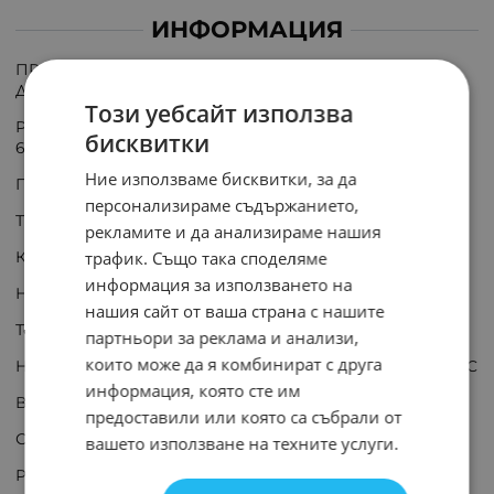
ИНФОРМАЦИЯ
ПРОДУКТЪТ СЕ ДОСТАВЯ В РАМКИТЕ НА 5 РАБОТНИ
ДНИ;
Този уебсайт използва
Реле електромагнитно индустриално
бисквитки
62.82.8.230.0040; 230VAC; 16A; DPDT
Ние използваме бисквитки, за да
Производител: FINDER
персонализираме съдържанието,
Тип реле: електромагнитно
рекламите и да анализираме нашия
трафик. Също така споделяме
Конф. на контактите: DPDT
информация за използването на
Номинално напрежение на бобината: 230V AC
нашия сайт от ваша страна с нашите
Ток през контактите макс.: 16A
партньори за реклама и анализи,
които може да я комбинират с друга
Напрежение на комутация: мин. 250V AC, макс. 400V AC
информация, която сте им
Версия реле: промишлено
предоставили или която са събрали от
Серия релета: 62.82
вашето използване на техните услуги.
Работна температура: -40...70°C