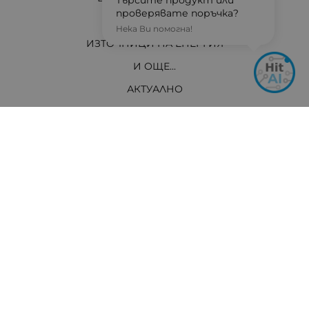
Търсите продукт или
проверявате поръчка?
ЗА ВАС ТЕХНИЦИ
Нека Ви помогна!
ИЗТОЧНИЦИ НА ЕНЕРГИЯ
И ОЩЕ...
АКТУАЛНО
Контакти
Хит Електроникс Монтана
ул. „Панайот Хитов“ 46, 3400 Монтана
Телефон: +359 96 304 314 / +359 876 304314
Ел. поща:
info:at:hit-electronics.com
Работно Време:
Понеделник до Петък: от 9:00 до 18:00 ч.
Събота: от 09:00 до 17:00 ч.
Неделя: Почивен ден
Методи на плащане