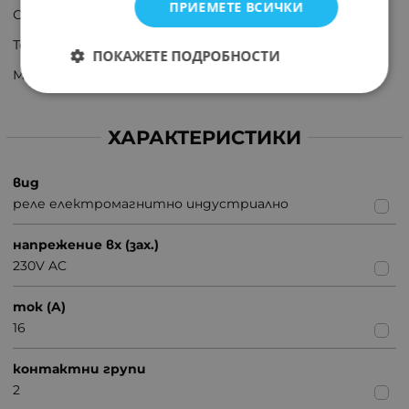
ПРИЕМЕТЕ ВСИЧКИ
Съпротивление на бобината: 7,25kΩ
Ток на бобината: 10,5mA
ПОКАЖЕТЕ ПОДРОБНОСТИ
Материал на контакта: AgCdO
ХАРАКТЕРИСТИКИ
вид
реле електромагнитно индустриално
напрежение вх (зах.)
230V AC
ток (A)
16
контактни групи
2