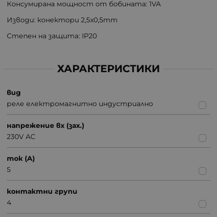
Консумирана мощност от бобината: 1VA
Изводи: конектори 2,5x0,5mm
Степен на защита: IP20
ХАРАКТЕРИСТИКИ
вид
реле електромагнитно индустриално
напрежение вх (зах.)
230V AC
ток (A)
5
контактни групи
4