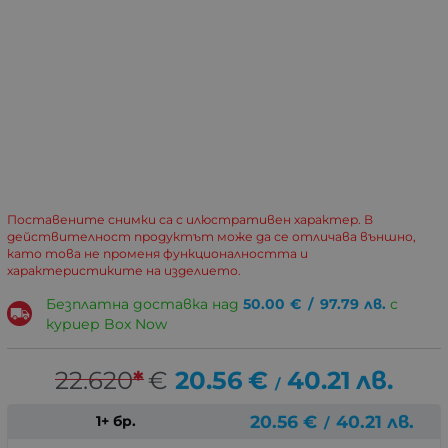
Поставените снимки са с илюстративен характер. В
действителност продуктът може да се отличава външно,
като това не променя функционалността и
характеристиките на изделието.
Безплатна доставка над
50.00
€
/
97.79
лв.
с
куриер Box Now
22.620
*
€
20.56
€
40.21
лв.
/
20.56
€
40.21
лв.
1+ бр.
/