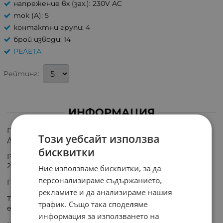
напрежение вх (зах.): 230V AC
ток (A): 5
контактни групи: 4
брой изводи: 14
РЕЛЕТА
Рейтинг:
ИНФОРМАЦИЯ
ПРОДУКТЪТ СЕ ДОСТАВЯ В РАМКИТЕ НА 5 РАБОТНИ
Този уебсайт използва
ДНИ;
бисквитки
Реле електромагнитно индустриално 7760056086;
230VAC; 5A; 4PDT
Ние използваме бисквитки, за да
персонализираме съдържанието,
Производител: WEIDMÜLLER
рекламите и да анализираме нашия
Тип реле
трафик. Също така споделяме
електромагнитно
информация за използването на