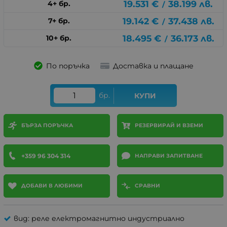
19.531
€
38.199
лв.
4+ бр.
/
19.142
€
37.438
лв.
7+ бр.
/
18.495
€
36.173
лв.
10+ бр.
/
По поръчка
Доставка и плащане
бр.
КУПИ
БЪРЗА ПОРЪЧКА
РЕЗЕРВИРАЙ И ВЗЕМИ
+359 96 304 314
НАПРАВИ ЗАПИТВАНЕ
ДОБАВИ В ЛЮБИМИ
СРАВНИ
вид: реле електромагнитно индустриално