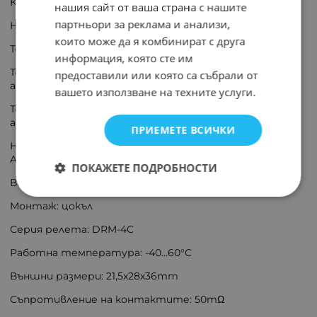
Конф. на контактите: 4PDT
нашия сайт от ваша страна с нашите
партньори за реклама и анализи,
Номинално напрежение на бобината: 230V AC
които може да я комбинират с друга
Ток през контактите макс.: 5A
информация, която сте им
Товароспособност на контактите АС @R при
предоставили или която са събрали от
активен товар: 5A / 250V AC
вашето използване на техните услуги.
Товароспособност на контактите DC @R при
активен товар: 5A / 24V DC
ПРИЕМЕТЕ ВСИЧКИ
Напрежение на комутация: макс. 200V DC, макс. 250V
AC
ПОКАЖЕТЕ ПОДРОБНОСТИ
Версия реле: промишлено
Монтаж: цокъл
Серия релета: DRM-4C
Работна температура: -40...60°C
Външни размери: 21,5x28x36mm
Съпротивление на контактите: 50mΩ