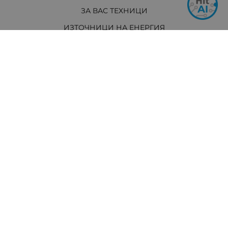
ЗА ВАС ТЕХНИЦИ
ИЗТОЧНИЦИ НА ЕНЕРГИЯ
И ОЩЕ...
АКТУАЛНО
Контакти
Хит Електроникс Монтана
ул. „Панайот Хитов“ 46, 3400 Монтана
Телефон: +359 96 304 314 / +359 876 304314
Ел. поща:
info:at:hit-electronics.com
Работно Време:
Понеделник до Петък: от 9:00 до 18:00 ч.
Събота: от 09:00 до 17:00 ч.
Неделя: Почивен ден
Методи на плащане