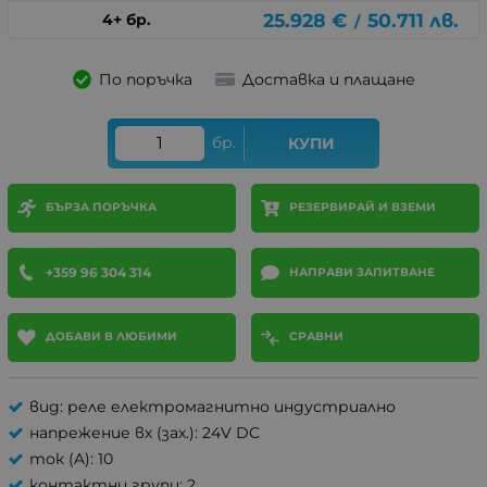
25.928
€
50.711
лв.
4+ бр.
/
По поръчка
Доставка и плащане
бр.
КУПИ
БЪРЗА ПОРЪЧКА
РЕЗЕРВИРАЙ И ВЗЕМИ
+359 96 304 314
НАПРАВИ ЗАПИТВАНЕ
ДОБАВИ В ЛЮБИМИ
СРАВНИ
вид: реле електромагнитно индустриално
напрежение вх (зах.): 24V DC
ток (A): 10
контактни групи: 2