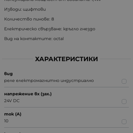
Изводи: щифтови
Количество пинове: 8
Електрическо свързване: кръгло гнездо
Вид на контактите: octal
ХАРАКТЕРИСТИКИ
вид
реле електромагнитно индустриално
напрежение вх (зах.)
24V DC
ток (A)
10