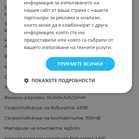
информация за използването на
Товароспособност на контактите АС @R(при
нашия сайт от ваша страна с нашите
активен товар): 10A / 250V AC
партньори за реклама и анализи,
Товароспособност на контактите DC @R(при
които може да я комбинират с друга
активен товар): 10A / 30V DC
информация, която сте им
предоставили или която са събрали от
Напрежение на комутация: макс. 250V DC, макс. 250V
AC
вашето използване на техните услуги.
Версия реле: промишлено
ПРИЕМЕТЕ ВСИЧКИ
Монтаж: цокъл
Серия релета: MKS
ПОКАЖЕТЕ ПОДРОБНОСТИ
Работна температура: -25...60°C
Външни размери: 34,5x34,5x52,5mm
Съпротивление на бобината: 430Ω
Съпротивление на контактите: 100mΩ
Материал на контакта: AgSnIn
Консумирана мощност от бобината: 1,4W