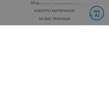
ЗА ДОМА И АВТОМОБИЛА
ЕЛЕКТРО МАТЕРИАЛИ
ЗА ВАС ТЕХНИЦИ
ИЗТОЧНИЦИ НА ЕНЕРГИЯ
И ОЩЕ...
АКТУАЛНО
Контакти
Хит Електроникс Монтана
ул. „Панайот Хитов“ 46, 3400 Монтана
Телефон: +359 96 304 314 / +359 876 304314
Ел. поща:
info:at:hit-electronics.com
Работно Време:
Понеделник до Петък: от 9:00 до 18:00 ч.
Събота: от 09:00 до 17:00 ч.
Неделя: Почивен ден