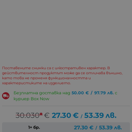
Поставените снимки са с илюстративен характер. В
действителност продуктът може да се отличава външно,
като това не променя функционалността и
характеристиките на изделието.
Безплатна доставка над
50.00
€
/
97.79
лв.
с
куриер Box Now
30.030
*
€
27.30
€
53.39
лв.
/
27.30
€
53.39
лв.
1+ бр.
/