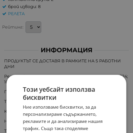
брой изводи: 8
РЕЛЕТА
Рейтинг:
ИНФОРМАЦИЯ
ПРОДУКТЪТ СЕ ДОСТАВЯ В РАМКИТЕ НА 5 РАБОТНИ
ДНИ
Реле електромагнитно индустриално MKS2PIN DC24;
10A; DPDT
Този уебсайт използва
Производител: OMRON
бисквитки
Тип реле: електромагнитно
Ние използваме бисквитки, за да
Конф. на контактите: DPDT
персонализираме съдържанието,
рекламите и да анализираме нашия
Номинално напрежение на бобината: 24V DC
трафик. Също така споделяме
Ток през контактите макс.: 10A