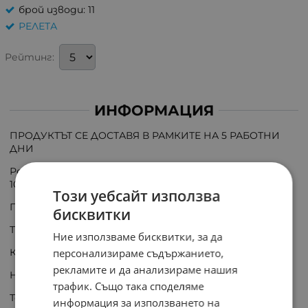
брой изводи: 11
РЕЛЕТА
Рейтинг:
ИНФОРМАЦИЯ
ПРОДУКТЪТ СЕ ДОСТАВЯ В РАМКИТЕ НА 5 РАБОТНИ
ДНИ
Реле електромагнитно индустриално R15-2013-23-
1024-WTL; 20A; 3PDT
Този уебсайт използва
Производител: RELPOL
бисквитки
Тип реле: електромагнитно
Ние използваме бисквитки, за да
персонализираме съдържанието,
Конф. на контактите: 3PDT
рекламите и да анализираме нашия
Номинално напрежение на бобината: 24V DC
трафик. Също така споделяме
Ток през контактите макс.: 20A
информация за използването на