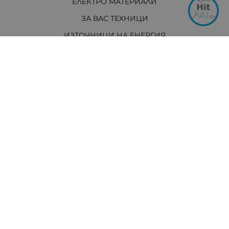
ЕЛЕКТРО МАТЕРИАЛИ
ЗА ВАС ТЕХНИЦИ
ИЗТОЧНИЦИ НА ЕНЕРГИЯ
И ОЩЕ...
АКТУАЛНО
Контакти
Хит Електроникс Монтана
ул. „Панайот Хитов“ 46, 3400 Монтана
Телефон: +359 96 304 314 / +359 876 304314
Ел. поща:
info:at:hit-electronics.com
Работно Време:
Понеделник до Петък: от 9:00 до 18:00 ч.
Събота: от 09:00 до 17:00 ч.
Неделя: Почивен ден
Методи на плащане