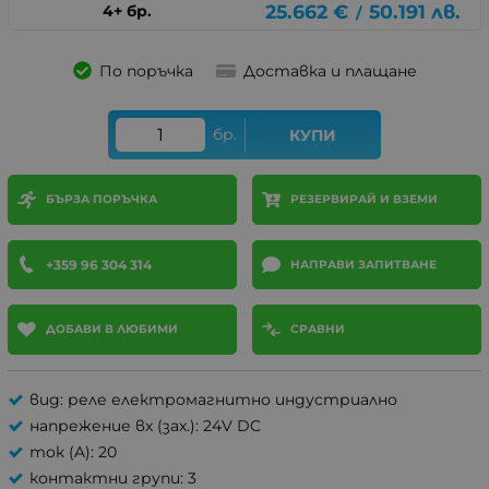
25.662
€
50.191
лв.
4+ бр.
/
По поръчка
Доставка и плащане
бр.
КУПИ
БЪРЗА ПОРЪЧКА
РЕЗЕРВИРАЙ И ВЗЕМИ
+359 96 304 314
НАПРАВИ ЗАПИТВАНЕ
ДОБАВИ В ЛЮБИМИ
СРАВНИ
вид: реле електромагнитно индустриално
напрежение вх (зах.): 24V DC
ток (A): 20
контактни групи: 3