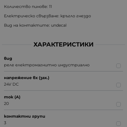
Количество пинове: 11
Електрическо свързване: кръгло гнездо
Вид на контактите: undecal
ХАРАКТЕРИСТИКИ
вид
реле електромагнитно индустриално
напрежение вх (зах.)
24V DC
ток (A)
20
контактни групи
3