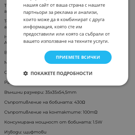
нашия сайт от ваша страна с нашите
Товароспособност на контактите АС @R(при
активен товар): 10A / 250V AC
партньори за реклама и анализи,
които може да я комбинират с друга
Товароспособност на контактите DC @R(при
информация, която сте им
активен товар): 10A / 24V DC
предоставили или която са събрали от
Напрежение на комутация: макс. 250V DC, макс. 440V
вашето използване на техните услуги.
AC
Версия реле: промишлено
ПРИЕМЕТЕ ВСИЧКИ
Монтаж: цокъл
Серия релета: R15
ПОКАЖЕТЕ ПОДРОБНОСТИ
Работна температура: -40...70°C
Външни размери: 35x35x54,5mm
Съпротивление на бобината: 430Ω
Съпротивление на контактите: 100mΩ
Консумирана мощност от бобината: 1.5W
Изводи: щифтови