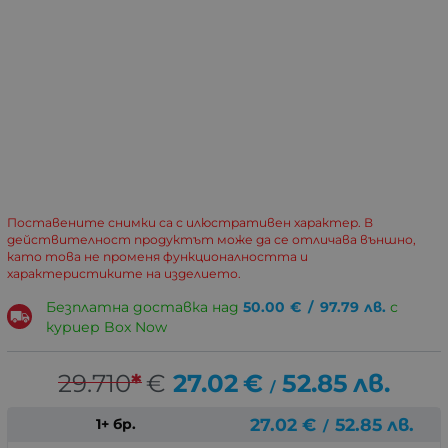
Поставените снимки са с илюстративен характер. В
действителност продуктът може да се отличава външно,
като това не променя функционалността и
характеристиките на изделието.
Безплатна доставка над
50.00
€
/
97.79
лв.
с
куриер Box Now
29.710
*
€
27.02
€
52.85
лв.
/
27.02
€
52.85
лв.
1+ бр.
/