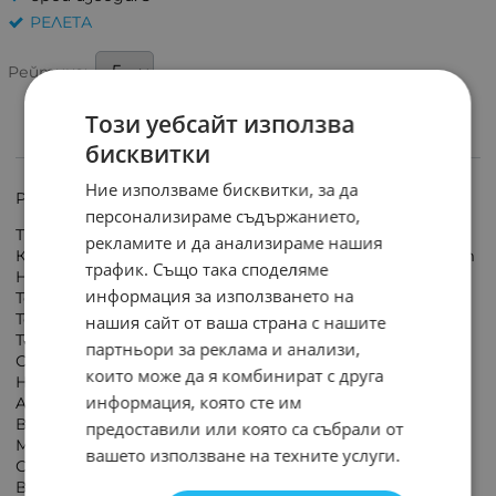
РЕЛЕТА
Рейтинг:
Този уебсайт използва
бисквитки
ИНФОРМАЦИЯ
Ние използваме бисквитки, за да
Реле електромагнитно 24VDC, 6А, V23092-A1024A-301
персонализираме съдържанието,
Тип реле: електромагнитно
рекламите и да анализираме нашия
Конф. на контактите: SPDT, 1 превключващ контакт
трафик. Също така споделяме
Номинално напрежение на бобината: 24V DC
информация за използването на
Ток през контактите макс.: 6A
Товароспособност на контактите АС : 6A / 250V AC
нашия сайт от ваша страна с нашите
Товароспособност на контактите : 6A / 30V DC
партньори за реклама и анализи,
Серия релета: SNR
които може да я комбинират с друга
Напрежение на комутация: макс. 300V DC, макс. 440V
информация, която сте им
AC
Версия реле: интерфейсно
предоставили или която са събрали от
Монтаж: PCB
вашето използване на техните услуги.
Съпротивление на бобината: 3,39kΩ
Време на включване: 5ms