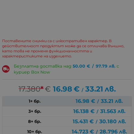
Поставените снимки са с илюстративен характер. В
действителност продуктът може да се отличава външно,
като това не променя функционалността и
характеристиките на изделието.
Безплатна доставка над
50.00
€
/
97.79
лв.
с
куриер Box Now
17.380
*
€
16.98
€
33.21
лв.
/
16.98
€
33.21
лв.
1+ бр.
/
16.138
€
31.563
лв.
3+ бр.
/
15.431
€
30.180
лв.
8+ бр.
/
14.723
€
28.796
лв.
10+ бр.
/