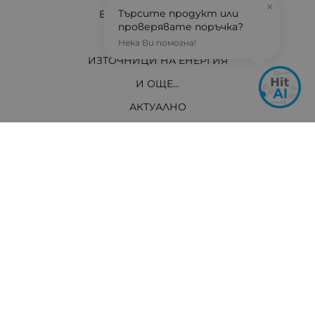
×
Търсите продукт или
ЕЛЕКТРО МАТЕРИАЛИ
проверявате поръчка?
ЗА ВАС ТЕХНИЦИ
Нека Ви помогна!
ИЗТОЧНИЦИ НА ЕНЕРГИЯ
И ОЩЕ...
АКТУАЛНО
Контакти
Хит Електроникс Монтана
ул. „Панайот Хитов“ 46, 3400 Монтана
Телефон: +359 96 304 314 / +359 876 304314
Ел. поща:
info:at:hit-electronics.com
Работно Време:
Понеделник до Петък: от 9:00 до 18:00 ч.
Събота: от 09:00 до 17:00 ч.
Неделя: Почивен ден
Методи на плащане