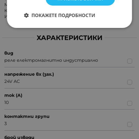
Материал на контакта AgNi;
Консумирана мощност от бобината:1.5VA;
ПОКАЖЕТЕ ПОДРОБНОСТИ
Изводи конектори: 2,8x0,5mm.
ХАРАКТЕРИСТИКИ
вид
реле електромагнитно индустриално
напрежение вх (зах.)
24V AC
ток (A)
10
контактни групи
3
брой изводи