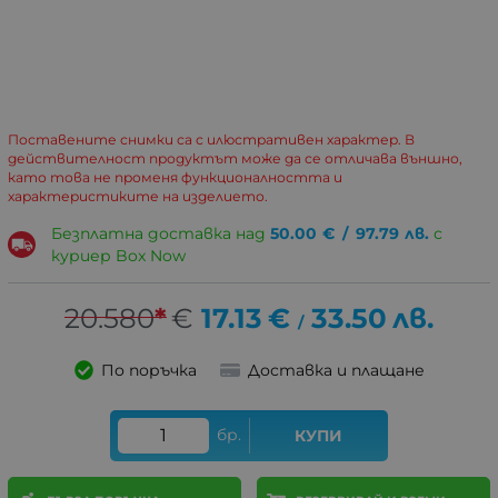
Поставените снимки са с илюстративен характер. В
действителност продуктът може да се отличава външно,
като това не променя функционалността и
характеристиките на изделието.
Безплатна доставка над
50.00
€
/
97.79
лв.
с
куриер Box Now
20.580
*
€
17.13
€
33.50
лв.
/
По поръчка
Доставка и плащане
бр.
КУПИ