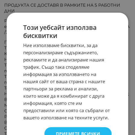
ПРОДУКТА СЕ ДОСТАВЯ В РАМКИТЕ НА 5 РАБОТНИ
ДНИ
Реле:
Този уебсайт използва
електромагнитно;3PDT;Uбобина:24VAC;10A/250VAC;10A
/30VDC
бисквитки
Производител: FINDER;
Ние използваме бисквитки, за да
Тип реле:електромагнитно;
персонализираме съдържанието,
Конф. на контактите: 3PDT;
рекламите и да анализираме нашия
Номинално напрежение на бобината:24VAC;
Товароспособност на контактите АС;(при активен
трафик. Също така споделяме
товар) 10 A / 250 VAC;
информация за използването на
Товароспособност на контактите DC;(при активен
нашия сайт от ваша страна с нашите
товар) 10 A / 30 VDC;
Ток през контактите: макс. 20A;
партньори за реклама и анализи,
Напрежение на комутация: max 400V AC, max 220V DC;
които може да я комбинират с друга
Версия реле:промишлено;
информация, която сте им
Монтаж: цокъл;
предоставили или която са събрали от
Серия релета:55.33;
Работна температура -40...85°C;
вашето използване на техните услуги.
Външни размери: 27.7 x 20.7 x 35.8mm;
Съпротивление на бобината: 190Ω;
ПРИЕМЕТЕ ВСИЧКИ
Ток на бобината: 53mA;