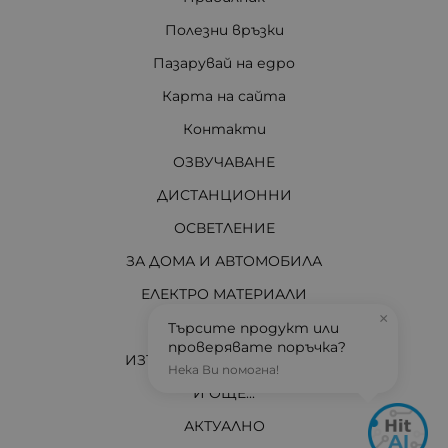
Полезни връзки
Пазарувай на едро
Карта на сайта
Контакти
ОЗВУЧАВАНЕ
ДИСТАНЦИОННИ
ОСВЕТЛЕНИЕ
ЗА ДОМА И АВТОМОБИЛА
ЕЛЕКТРО МАТЕРИАЛИ
×
ЗА ВАС ТЕХНИЦИ
Търсите продукт или
проверявате поръчка?
ИЗТОЧНИЦИ НА ЕНЕРГИЯ
Нека Ви помогна!
И ОЩЕ...
АКТУАЛНО