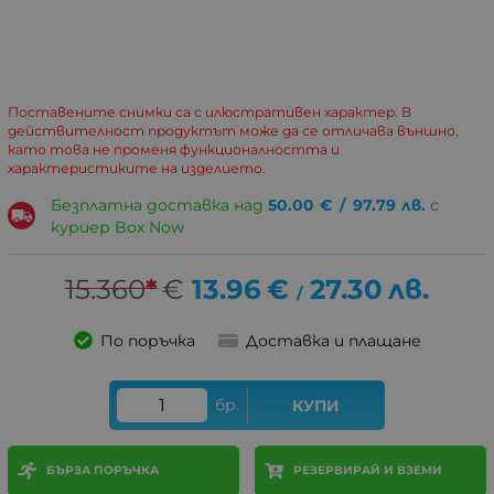
Поставените снимки са с илюстративен характер. В
действителност продуктът може да се отличава външно,
като това не променя функционалността и
характеристиките на изделието.
Безплатна доставка над
50.00
€
/
97.79
лв.
с
куриер Box Now
15.360
*
€
13.96
€
27.30
лв.
/
По поръчка
Доставка и плащане
бр.
КУПИ
БЪРЗА ПОРЪЧКА
РЕЗЕРВИРАЙ И ВЗЕМИ