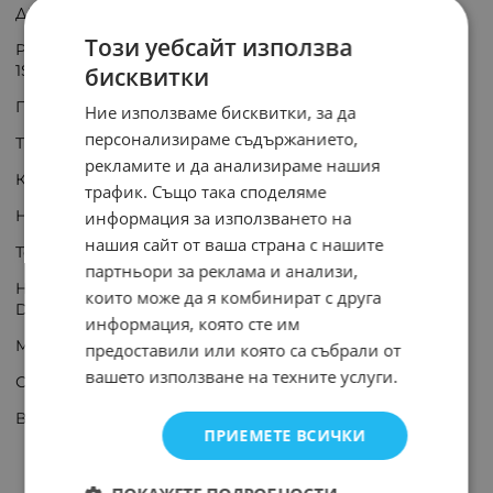
ДНИ;
Този уебсайт използва
Реле електромагнитно индустриално
1SVR405613R0000 24VAC; 6A; 4PDT
бисквитки
Производител: ABB
Ние използваме бисквитки, за да
персонализираме съдържанието,
Тип реле: електромагнитно
рекламите и да анализираме нашия
Конф. на контактите: 4PDT
трафик. Също така споделяме
Номинално напрежение на бобината: 24V AC
информация за използването на
нашия сайт от ваша страна с нашите
Ток през контактите макс.: 6A
партньори за реклама и анализи,
Напрежение на комутация: макс. 250V AC, макс. 250V
които може да я комбинират с друга
DC
информация, която сте им
Монтаж: цокъл
предоставили или която са събрали от
вашето използване на техните услуги.
Серия релета: CR-M
Външни размери: 21x36x28mm
ПРИЕМЕТЕ ВСИЧКИ
ХАРАКТЕРИСТИКИ