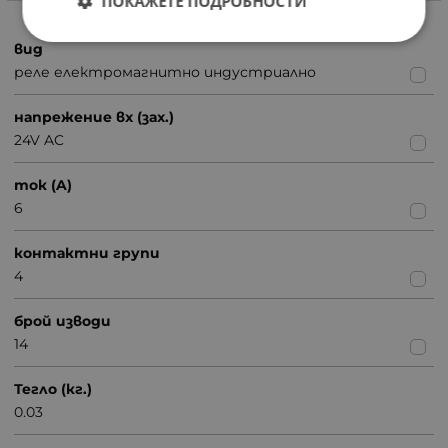
ПОКАЖЕТЕ ПОДРОБНОСТИ
вид
реле електромагнитно индустриално
напрежение вх (зах.)
24V AC
ток (A)
6
контактни групи
4
брой изводи
14
Тегло (кг.)
0.03