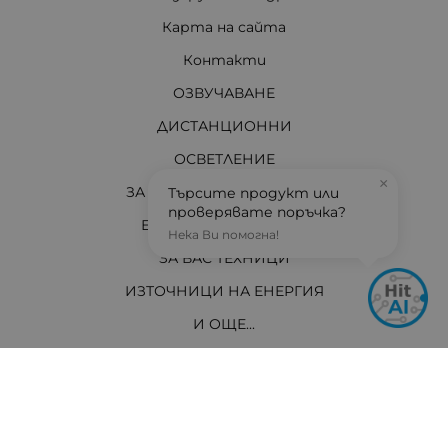
Карта на сайта
Контакти
ОЗВУЧАВАНЕ
ДИСТАНЦИОННИ
ОСВЕТЛЕНИЕ
×
ЗА ДОМА И АВТОМОБИЛА
Търсите продукт или
проверявате поръчка?
ЕЛЕКТРО МАТЕРИАЛИ
Нека Ви помогна!
ЗА ВАС ТЕХНИЦИ
ИЗТОЧНИЦИ НА ЕНЕРГИЯ
И ОЩЕ...
АКТУАЛНО
Контакти