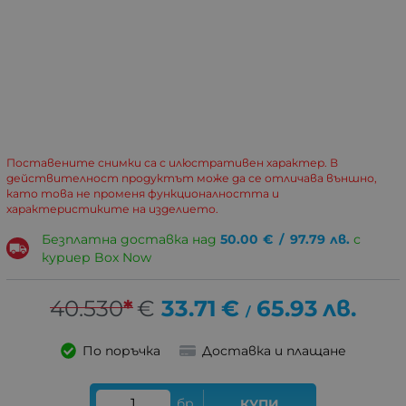
Поставените снимки са с илюстративен характер. В
действителност продуктът може да се отличава външно,
като това не променя функционалността и
характеристиките на изделието.
Безплатна доставка над
50.00
€
/
97.79
лв.
с
куриер Box Now
40.530
*
€
33.71
€
65.93
лв.
/
По поръчка
Доставка и плащане
бр.
КУПИ