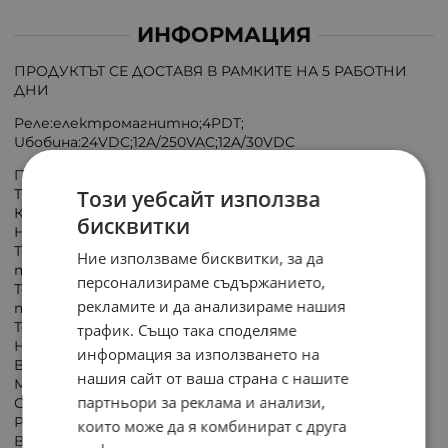
ИНФОРМАЦИЯ
ПРОДУКТЪТ СЕ ДОСТАВЯ В РАМКИТЕ НА 5 РАБОТНИ
ДНИ
Реле:електромагнитно;4PDT;
Uбобина:24VDC;12A/250VAC;12A/30VDC
Производител: FINDER;
Този уебсайт използва
Тип реле:електромагнитно;
Конф. на контактите: 4PDT;
бисквитки
Номинално напрежение на бобината: 24VDC;
Товароспособност на контактите: АС (при активен
Ние използваме бисквитки, за да
товар) 12A / 250VAC;
персонализираме съдържанието,
Товароспособност на контактите: DC (при активен
рекламите и да анализираме нашия
товар) 12A / 30VDC;
Ток през контактите: макс. 20A;
трафик. Също така споделяме
Напрежение на комутация: max 400VAC, max 220VDC;
информация за използването на
Версия реле: промишлено;
нашия сайт от ваша страна с нашите
Монтаж: цокъл;
партньори за реклама и анализи,
Серия релета: 56.34;
Работна температура: -40...70°C;
които може да я комбинират с друга
Външни размери: 27.8 x 41 x 35.2mm;