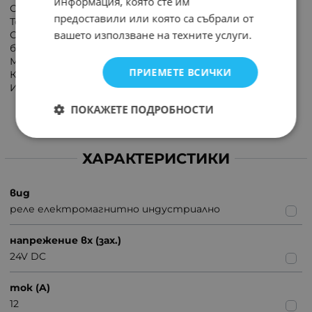
информация, която сте им
Съпротивление на бобината: 490Ω;
предоставили или която са събрали от
Ток на бобината: 49mA;
вашето използване на техните услуги.
Свойства на релетата: бутон за тестване с
блокираща функция;
Материал на контакта: AgNi;
ПРИЕМЕТЕ ВСИЧКИ
Консумирана мощност от бобината: 1.3W;
Изводи конектори: 4,8x0,5mm.
ПОКАЖЕТЕ ПОДРОБНОСТИ
ХАРАКТЕРИСТИКИ
вид
реле електромагнитно индустриално
напрежение вх (зах.)
24V DC
ток (A)
12