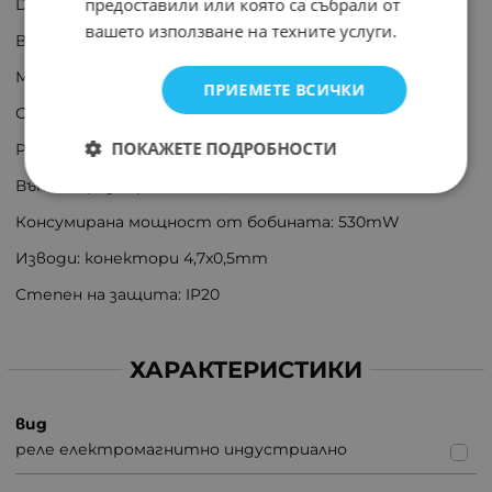
предоставили или която са събрали от
DC
вашето използване на техните услуги.
Версия реле: промишлено
Монтаж: цокъл
ПРИЕМЕТЕ ВСИЧКИ
Серия релета: DRI-2C
ПОКАЖЕТЕ ПОДРОБНОСТИ
Работна температура: -40...55°C
Външни размери: 13x31x33,5mm
Консумирана мощност от бобината: 530mW
Изводи: конектори 4,7x0,5mm
Степен на защита: IP20
ХАРАКТЕРИСТИКИ
вид
реле електромагнитно индустриално