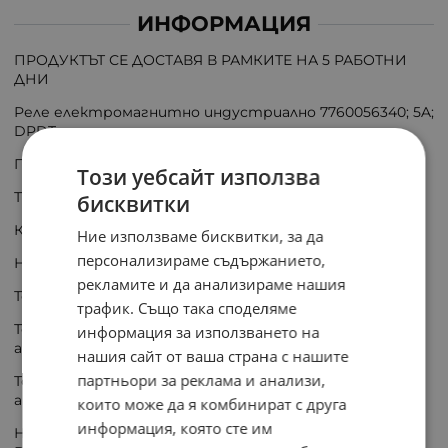
ИНФОРМАЦИЯ
ПРОДУКТЪТ СЕ ДОСТАВЯ В РАМКИТЕ НА 5 РАБОТНИ
ДНИ
Реле електромагнитно индустриално 7760056340; 5A;
DPDT
Производител: WEIDMÜLLER
Този уебсайт използва
Тип реле: електромагнитно
бисквитки
Конф. на контактите: DPDT
Ние използваме бисквитки, за да
персонализираме съдържанието,
Номинално напрежение на бобината: 24V DC
рекламите и да анализираме нашия
Ток през контактите макс.: 5A
трафик. Също така споделяме
Товароспособност на контактите АС @R(при
информация за използването на
активен товар): 5A / 250V AC
нашия сайт от ваша страна с нашите
партньори за реклама и анализи,
Товароспособност на контактите DC @R(при
активен товар): 5A / 30V DC
които може да я комбинират с друга
информация, която сте им
Напрежение на комутация: макс. 250V AC, макс. 250V