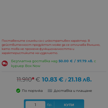
Поставените снимки са с илюстративен характер. В
действителност продуктът може да се отличава външно,
като това не променя функционалността и
характеристиките на изделието.
Безплатна доставка над
50.00
€
/
97.79
лв.
с
куриер Box Now
11.910
*
€
10.83
€
21.18
лв.
/
По поръчка
Доставка и плащане
бр.
КУПИ