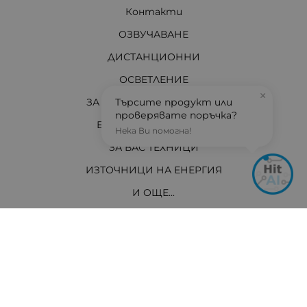
Контакти
ОЗВУЧАВАНЕ
ДИСТАНЦИОННИ
ОСВЕТЛЕНИЕ
×
Търсите продукт или
ЗА ДОМА И АВТОМОБИЛА
проверявате поръчка?
ЕЛЕКТРО МАТЕРИАЛИ
Нека Ви помогна!
ЗА ВАС ТЕХНИЦИ
ИЗТОЧНИЦИ НА ЕНЕРГИЯ
И ОЩЕ...
АКТУАЛНО
Контакти
Хит Електроникс Монтана
ул. „Панайот Хитов“ 46, 3400 Монтана
Телефон: +359 96 304 314 / +359 876 304314