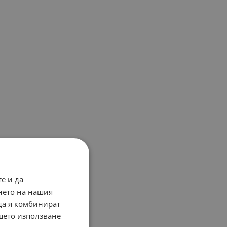
е и да
нето на нашия
 да я комбинират
ашето използване