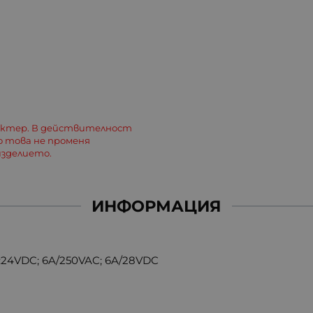
актер. В действителност
о това не променя
зделието.
ИНФОРМАЦИЯ
24VDC; 6A/250VAC; 6A/28VDC