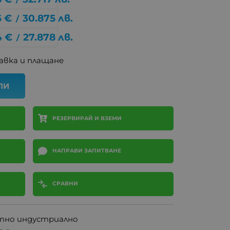
6
€
30.875
лв.
/
4
€
27.878
лв.
/
авка и плащане
ПИ
РЕЗЕРВИРАЙ И ВЗЕМИ
НАПРАВИ ЗАПИТВАНЕ
СРАВНИ
итно индустриално