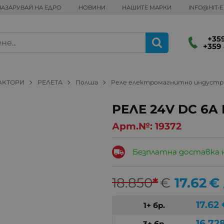
ПАЗАРУВАЙ НА ЕДРО
НОВИНИ
НАШИТЕ МАРКИ
INFO@HIT-
+359
+359 
АКТОРИ
РЕЛЕТА
Полша
Реле електромагнитно индустри
РЕЛЕ 24V DC 6A
Арт.№:
19372
Безплатна доставка 
18.850
*
€
17.62
€
17.62
1+ бр.
16.72
3+ бр.