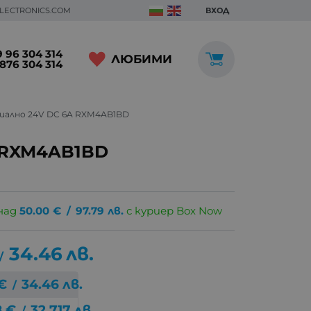
ELECTRONICS.COM
ВХОД
 96 304 314
ЛЮБИМИ
876 304 314
ално 24V DC 6A RXM4AB1BD
 RXM4AB1BD
над
50.00
€
/
97.79
лв.
с куриер Box Now
34.46
лв.
/
€
34.46
лв.
/
8
€
32.717
лв.
/