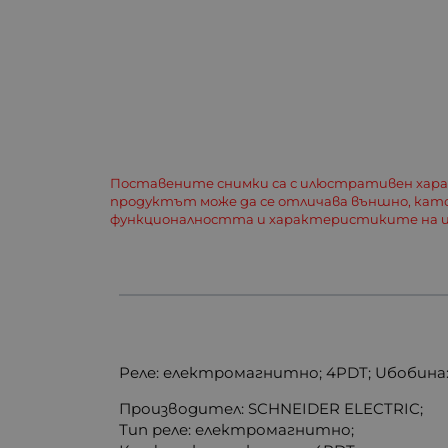
Поставените снимки са с илюстративен хар
продуктът може да се отличава външно, кат
функционалността и характеристиките на и
Реле: електромагнитно; 4PDT; Uбобина:
Производител: SCHNEIDER ELECTRIC;
Тип реле: електромагнитно;