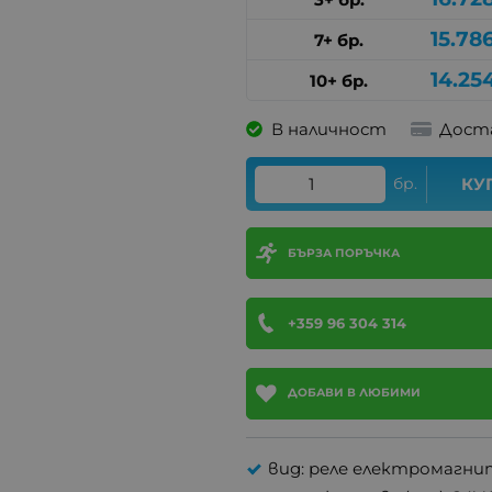
15.78
7+ бр.
14.25
10+ бр.
В наличност
Дост
бр.
КУ
БЪРЗА ПОРЪЧКА
+359 96 304 314
ДОБАВИ В ЛЮБИМИ
вид: реле електромагн