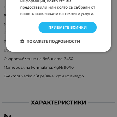
информация, която сте им
предоставили или която са събрали от
Напрежение на комутация: макс. 400V AC
вашето използване на техните услуги.
Версия реле: промишлено
Монтаж: цокъл
ПРИЕМЕТЕ ВСИЧКИ
Серия релета: MT
ПОКАЖЕТЕ ПОДРОБНОСТИ
Работна температура: -40...50°C
Външни размери: 69x35,5x35,6mm
Съпротивление на бобината: 345Ω
Материал на контакта: AgNi 90/10
Електрическо свързване: кръгло гнездо
ХАРАКТЕРИСТИКИ
вид