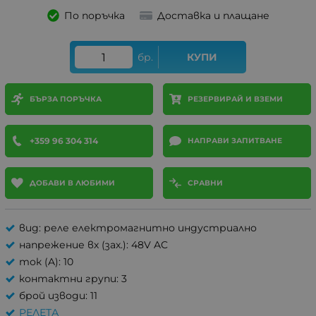
По поръчка
Доставка и плащане
бр.
КУПИ
БЪРЗА ПОРЪЧКА
РЕЗЕРВИРАЙ И ВЗЕМИ
+359 96 304 314
НАПРАВИ ЗАПИТВАНЕ
ДОБАВИ В ЛЮБИМИ
СРАВНИ
вид: реле електромагнитно индустриално
напрежение вх (зах.): 48V AC
ток (A): 10
контактни групи: 3
брой изводи: 11
РЕЛЕТА