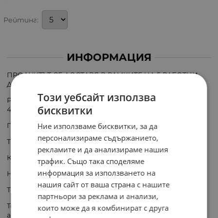
Рейтинг:
ИНФОРМАЦИЯ
ПРОДУКТЪТ СЕ ДОСТАВЯ В РАМКИТЕ НА 5 РАБОТНИ
ДНИ;
Този уебсайт използва
Реле електромагнитно индустриално 9-1393091-8;
бисквитки
48VAC; 10A; 3PDT
Ние използваме бисквитки, за да
Производител: TE Connectivity
персонализираме съдържанието,
Тип реле: електромагнитно
рекламите и да анализираме нашия
Конф. на контактите: 3PDT
трафик. Също така споделяме
информация за използването на
Номинално напрежение на бобината: 48V AC
нашия сайт от ваша страна с нашите
Ток през контактите макс.: 10A
партньори за реклама и анализи,
Товароспособност на контактите АС @R при
които може да я комбинират с друга
активен товар: 10A / 240V AC