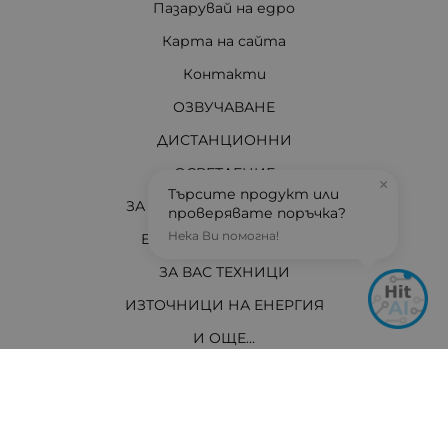
Пазарувай на едро
Карта на сайта
Контакти
ОЗВУЧАВАНЕ
ДИСТАНЦИОННИ
ОСВЕТЛЕНИЕ
×
Търсите продукт или
ЗА ДОМА И АВТОМОБИЛА
проверявате поръчка?
Нека Ви помогна!
ЕЛЕКТРО МАТЕРИАЛИ
ЗА ВАС ТЕХНИЦИ
ИЗТОЧНИЦИ НА ЕНЕРГИЯ
И ОЩЕ...
АКТУАЛНО
Контакти