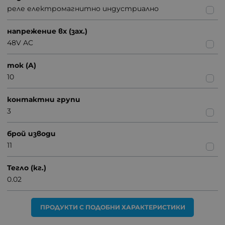
реле електромагнитно индустриално
напрежение вх (зах.)
48V AC
ток (A)
10
контактни групи
3
брой изводи
11
Тегло (кг.)
0.02
ПРОДУКТИ С ПОДОБНИ ХАРАКТЕРИСТИКИ