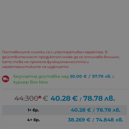
Поставените снимки са с илюстративен характер. В
действителност продуктът може да се отличава външно,
като това не променя функционалността и
характеристиките на изделието.
Безплатна доставка над
50.00
€
/
97.79
лв.
с
куриер Box Now
44.300
*
€
40.28
€
78.78
лв.
/
40.28
€
78.78
лв.
1+ бр.
/
38.269
€
74.848
лв.
4+ бр.
/