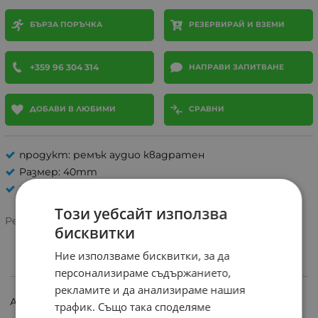
БЪРЗА ПОРЪЧКА
РЕЗЕРВИРАЙ И ВЗЕМИ
+359 96 304 314
НАПРАВИ ЗАПИТВАНЕ
ДОБАВИ В ЛЮБИМИ
СРАВНИ
продукт: ремък аудио квадратен
Размер: 40mm
РЕМЪЦИ, ЗЪБЧАТКИ
Този уебсайт използва
Рейтинг:
бисквитки
Ние използваме бисквитки, за да
персонализираме съдържанието,
ИНФОРМАЦИЯ
рекламите и да анализираме нашия
Аудио ремък квадратен 40, 1x1мм.
трафик. Също така споделяме