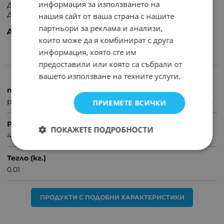
информация за използването на
Дължина на сгъване: 40 мм
Дебелина на напречното сечение: 1 х 1 мм
нашия сайт от ваша страна с нашите
партньори за реклама и анализи,
Дължината е измерена при сгънат на две ремък.
които може да я комбинират с друга
информация, която сте им
ХАРАКТЕРИСТИКИ
предоставили или която са събрали от
вашето използване на техните услуги.
продукт
ремък аудио квадратен
ПРИЕМЕТЕ ВСИЧКИ
Размер
ПОКАЖЕТЕ ПОДРОБНОСТИ
40mm
Тегло (кг.)
0.01
ПРОДУКТИ С ПОДОБНИ ХАРАКТЕРИСТИКИ