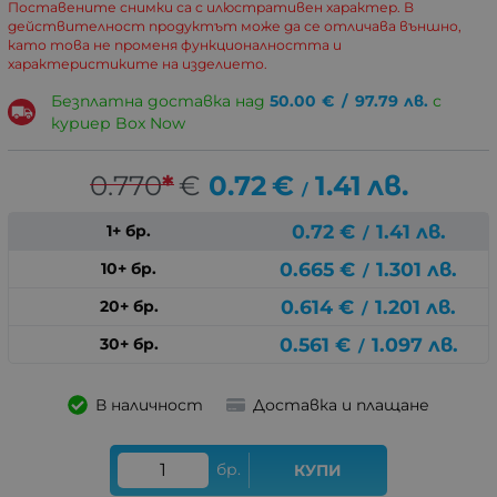
Поставените снимки са с илюстративен характер. В
действителност продуктът може да се отличава външно,
като това не променя функционалността и
характеристиките на изделието.
Безплатна доставка над
50.00
€
/
97.79
лв.
с
куриер Box Now
0.770
*
€
0.72
€
1.41
лв.
/
0.72
€
1.41
лв.
1+ бр.
/
0.665
€
1.301
лв.
10+ бр.
/
0.614
€
1.201
лв.
20+ бр.
/
0.561
€
1.097
лв.
30+ бр.
/
В наличност
Доставка и плащане
бр.
КУПИ