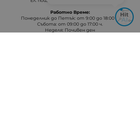
Ел. поща:
info:at:hit-electronics.com
Работно Време:
Понеделник до Петък: от 9:00 до 18:00 ч.
Събота: от 09:00 до 17:00 ч.
Неделя: Почивен ден
Методи на плащане
Следвайте ни
© 2026
hit-electronics.com
- Всички права запазени.
Изработка на онлайн магазин
Valival Commerce