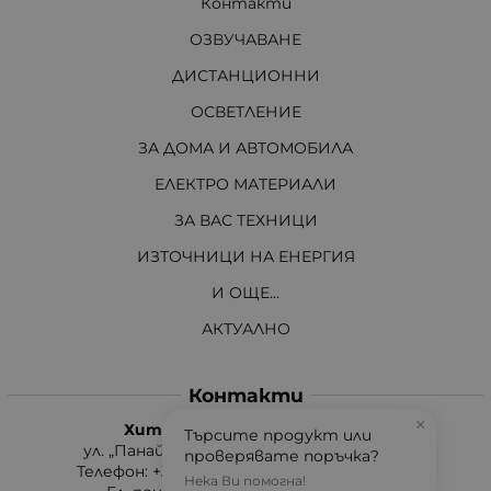
Контакти
ОЗВУЧАВАНЕ
ДИСТАНЦИОННИ
ОСВЕТЛЕНИЕ
ЗА ДОМА И АВТОМОБИЛА
ЕЛЕКТРО МАТЕРИАЛИ
ЗА ВАС ТЕХНИЦИ
ИЗТОЧНИЦИ НА ЕНЕРГИЯ
И ОЩЕ...
АКТУАЛНО
Контакти
×
Хит Електроникс Монтана
Търсите продукт или
ул. „Панайот Хитов“ 46, 3400 Монтана
проверявате поръчка?
Телефон: +359 96 304 314 / +359 876 304314
Нека Ви помогна!