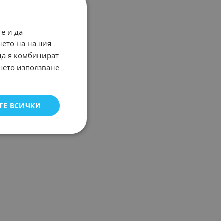
е и да
нето на нашия
 да я комбинират
ашето използване
ТЕ ВСИЧКИ