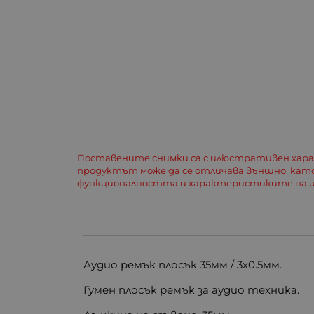
Поставените снимки са с илюстративен хар
продуктът може да се отличава външно, кат
функционалността и характеристиките на и
Аудио ремък плосък 35мм / 3х0.5мм.
Гумен плосък ремък за аудио техника.