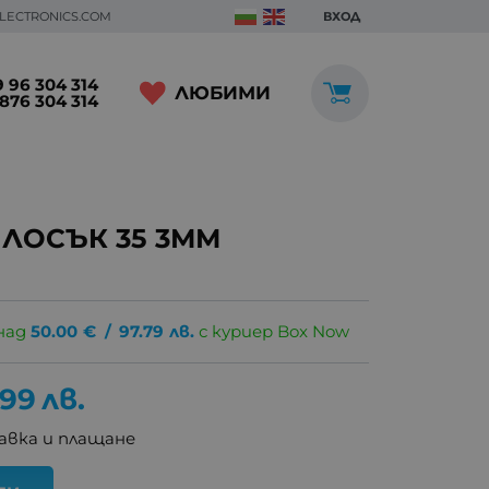
ELECTRONICS.COM
ВХОД
 96 304 314
ЛЮБИМИ
876 304 314
ЛОСЪК 35 3ММ
над
50.00
€
/
97.79
лв.
с куриер Box Now
.99
лв.
авка и плащане