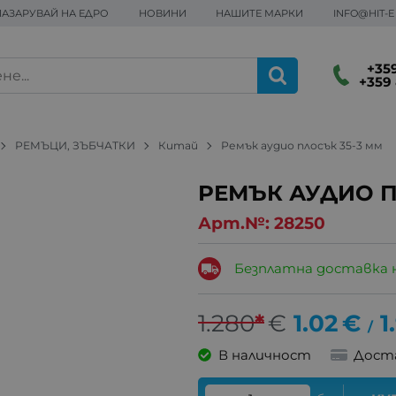
ПАЗАРУВАЙ НА ЕДРО
НОВИНИ
НАШИТЕ МАРКИ
INFO@HIT-
+359
+359 
РЕМЪЦИ, ЗЪБЧАТКИ
Китай
Ремък аудио плосък 35-3 мм
РЕМЪК АУДИО П
Арт.№:
28250
Безплатна доставка 
1.280
*
€
1.02
€
1
/
В наличност
Дост