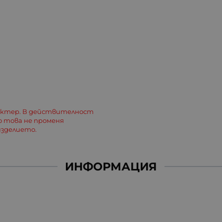
актер. В действителност
о това не променя
зделието.
ИНФОРМАЦИЯ