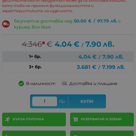
действителност продуктът може да се отличава външно,
като това не променя функционалността и
характеристиките на изделието.
Безплатна доставка над
50.00
€
/
97.79
лв.
с
куриер Box Now
4.346
*
€
4.04
€
7.90
лв.
/
4.04
€
7.90
лв.
1+ бр.
/
3.681
€
7.199
лв.
3+ бр.
/
В наличност
Доставка и плащане
бр.
КУПИ
БЪРЗА ПОРЪЧКА
РЕЗЕРВИРАЙ И ВЗЕМИ