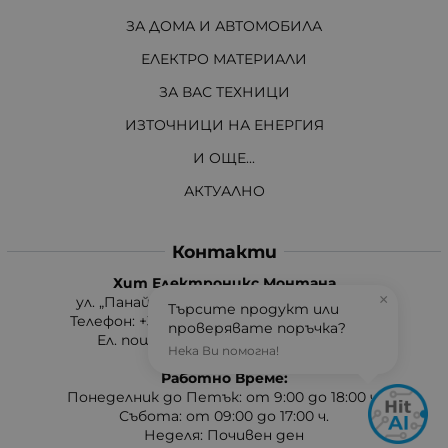
ЗА ДОМА И АВТОМОБИЛА
ЕЛЕКТРО МАТЕРИАЛИ
ЗА ВАС ТЕХНИЦИ
ИЗТОЧНИЦИ НА ЕНЕРГИЯ
И ОЩЕ...
АКТУАЛНО
Контакти
Хит Електроникс Монтана
×
ул. „Панайот Хитов“ 46, 3400 Монтана
Търсите продукт или
Телефон: +359 96 304 314 / +359 876 304314
проверявате поръчка?
Ел. поща:
info:at:hit-electronics.com
Нека Ви помогна!
Работно Време:
Понеделник до Петък: от 9:00 до 18:00 ч.
Събота: от 09:00 до 17:00 ч.
Неделя: Почивен ден