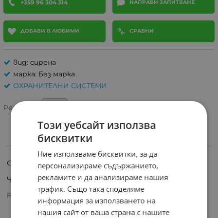
+359 96 304 314
НАПРАВИ ЗАПИТВАНЕ
ДОБАВИ В ЛЮБИМИ
СРАВНИ
вид: сирена
марка: Без марка
ОХРАНИТЕЛНИ СИСТЕМИ
Рейтинг:
Този уебсайт използва
бисквитки
ИНФОРМАЦИЯ
Ние използваме бисквитки, за да
Сирена KPS-4510 12V (6...16V) 100mA 100dB.
персонализираме съдържанието,
рекламите и да анализираме нашия
Честота 1.5-3.5kHz.
трафик. Също така споделяме
Размери 45x40x55mm.
информация за използването на
нашия сайт от ваша страна с нашите