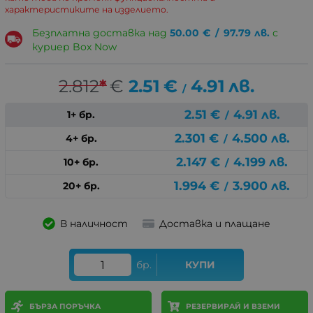
характеристиките на изделието.
Безплатна доставка над
50.00
€
/
97.79
лв.
с
куриер Box Now
2.812
*
€
2.51
€
4.91
лв.
/
2.51
€
4.91
лв.
1+ бр.
/
2.301
€
4.500
лв.
4+ бр.
/
2.147
€
4.199
лв.
10+ бр.
/
1.994
€
3.900
лв.
20+ бр.
/
В наличност
Доставка и плащане
бр.
КУПИ
БЪРЗА ПОРЪЧКА
РЕЗЕРВИРАЙ И ВЗЕМИ