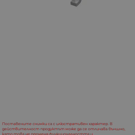
Поставените снимки са с илюстративен характер. В
действителност продуктът може да се отличава външно,
като това не променя функционалността и