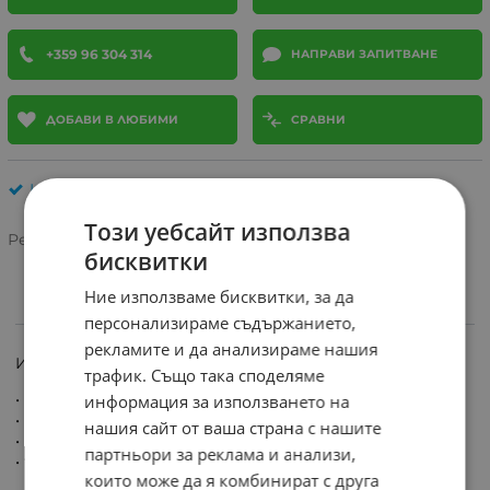
+359 96 304 314
НАПРАВИ ЗАПИТВАНЕ
ДОБАВИ В ЛЮБИМИ
СРАВНИ
ИНТЕГРАЛИ
Този уебсайт използва
Рейтинг:
бисквитки
Ние използваме бисквитки, за да
ИНФОРМАЦИЯ
персонализираме съдържанието,
рекламите и да анализираме нашия
Интегрална схема SLM2106SCA SMD 8PIN SO-8
трафик. Също така споделяме
• VOFFSET 600 V max.
информация за използването на
• IO+/- 130 mA/270 mA
нашия сайт от ваша страна с нашите
• VOUT 10 V - 20 V
партньори за реклама и анализи,
• ton/off (typ.) 220 ns/200 ns
които може да я комбинират с друга