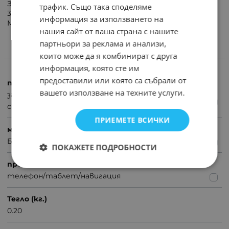
Захвата към устройството е с пружини
трафик. Също така споделяме
360 градусова въртяща щипка
информация за използването на
Много-добър дизайн
нашия сайт от ваша страна с нашите
партньори за реклама и анализи,
които може да я комбинират с друга
ХАРАКТЕРИСТИКИ
информация, която сте им
предоставили или която са събрали от
продукт
вашето използване на техните услуги.
за автомобил
стойка
ПРИЕМЕТЕ ВСИЧКИ
марка
Без марка
ПОКАЖЕТЕ ПОДРОБНОСТИ
предназначение
телефон/таблет/навигация
Тегло (кг.)
0.20