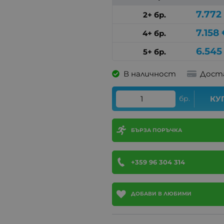
7.772
2+ бр.
7.158
4+ бр.
6.545
5+ бр.
В наличност
Дост
бр.
КУ
БЪРЗА ПОРЪЧКА
+359 96 304 314
ДОБАВИ В ЛЮБИМИ