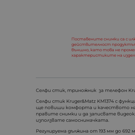
Поставените снимки са с и
действителност продуктът
външно, като това не пром
характеристиките на изде
Селфи стик, триножник за телефон Kr
Селфи стик Kruger&Matz KM1374 с функц
ще повиши комфорта и качеството на
правите снимки и да записвате видео
използвате самоснимачката.
Регулируема дължина от 193 мм до 692 