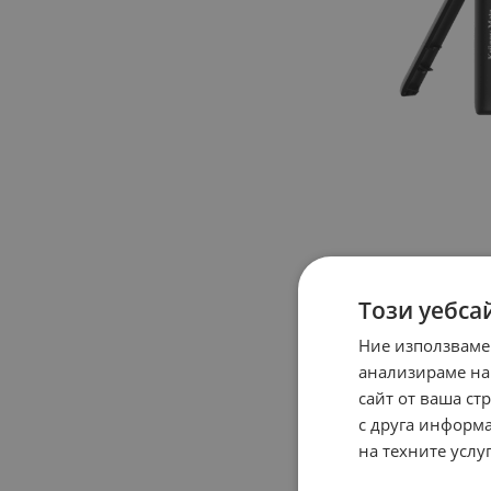
Този уебса
Ние използваме
анализираме на
сайт от ваша ст
с друга информа
на техните услуг