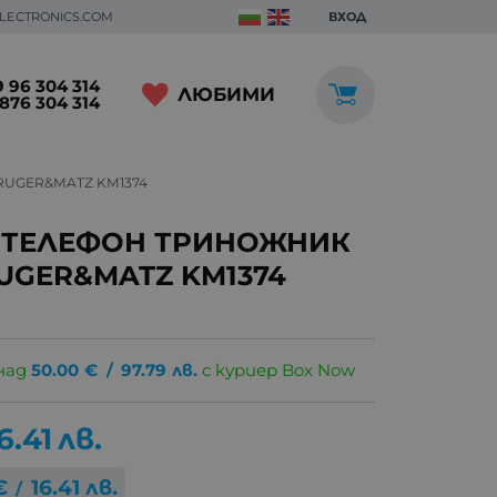
ELECTRONICS.COM
ВХОД
 96 304 314
ЛЮБИМИ
876 304 314
RUGER&MATZ KM1374
M ТЕЛЕФОН ТРИНОЖНИК
UGER&MATZ KM1374
над
50.00
€
/
97.79
лв.
с куриер Box Now
6.41
лв.
€
16.41
лв.
/