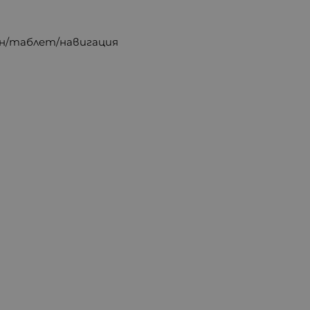
он/таблет/навигация