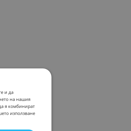
е и да
нето на нашия
 да я комбинират
ашето използване