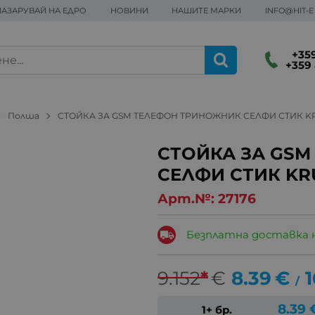
ПАЗАРУВАЙ НА ЕДРО
НОВИНИ
НАШИТЕ МАРКИ
INFO@HIT-
+359
+359 
Полша
СТОЙКА ЗА GSM ТЕЛЕФОН ТРИНОЖНИК СЕЛФИ СТИК K
СТОЙКА ЗА GS
СЕЛФИ СТИК KR
Арт.№:
27176
Безплатна доставка 
9.152
*
€
8.39
€
1
/
8.39
1+ бр.