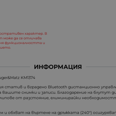
люстративен характер. В
 може да се отличава
еня функционалността и
лието.
ИНФОРМАЦИЯ
uger&Matz KM1374
ия статив и вградено Bluetooth дистанционно управл
 вашите снимки и записи. Благодарение на блутут 
клипове от разстояние, елиминирайки необходимостт
мм и обхват на въртене на дръжката (240°) осигуряв