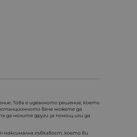
ение. Това е идеалното решение, което
дистанционното вече можете да
а да молите други за помощ или да
ат максимална гъвкавост, което ви