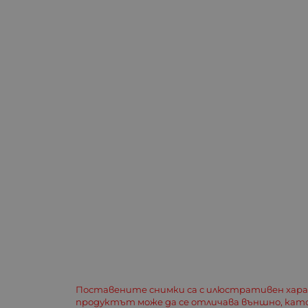
Поставените снимки са с илюстративен хар
продуктът може да се отличава външно, кат