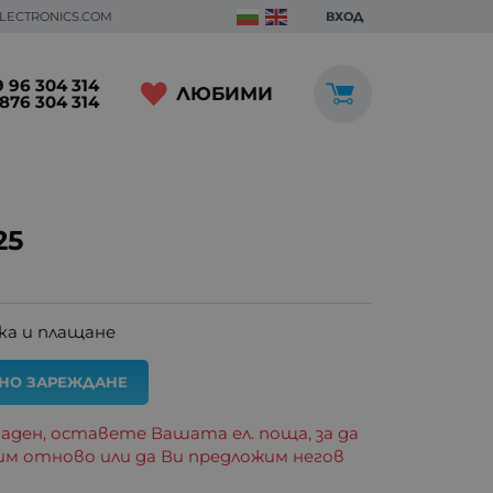
ELECTRONICS.COM
ВХОД
 96 304 314
ЛЮБИМИ
876 304 314
25
ка и плащане
АНО ЗАРЕЖДАНЕ
аден, оставете Вашата ел. поща, за да
им отново или да Ви предложим негов