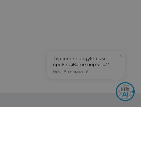
×
Търсите продукт или
проверявате поръчка?
Нека Ви помогна!