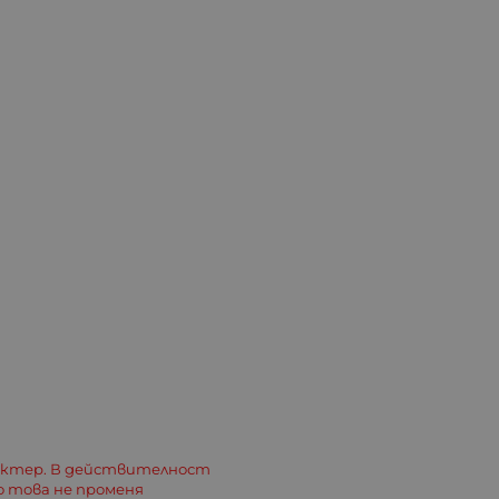
актер. В действителност
о това не променя