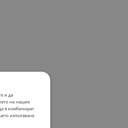
е и да
нето на нашия
 да я комбинират
ашето използване