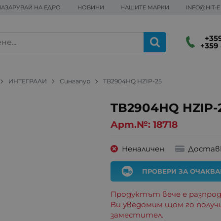
ПАЗАРУВАЙ НА ЕДРО
НОВИНИ
НАШИТЕ МАРКИ
INFO@HIT-
+359
+359 
ИНТЕГРАЛИ
Сингапур
TB2904HQ HZIP-25
TB2904HQ HZIP-
Арт.№:
18718
Неналичен
Достав
ПРОВЕРИ ЗА ОЧАКВ
Продуктът вече е разпрод
Ви уведомим щом го получ
заместител.