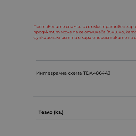
Поставените снимки са с илюстративен хар
продуктът може да се отличава външно, кат
функционалността и характеристиките на и
Интегрална схема TDA4864AJ
Тегло (кг.)