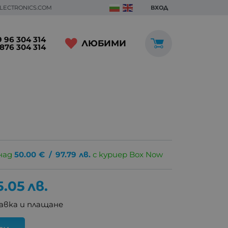
ELECTRONICS.COM
ВХОД
 96 304 314
ЛЮБИМИ
876 304 314
над
50.00
€
/
97.79
лв.
с куриер Box Now
5.05
лв.
авка и плащане