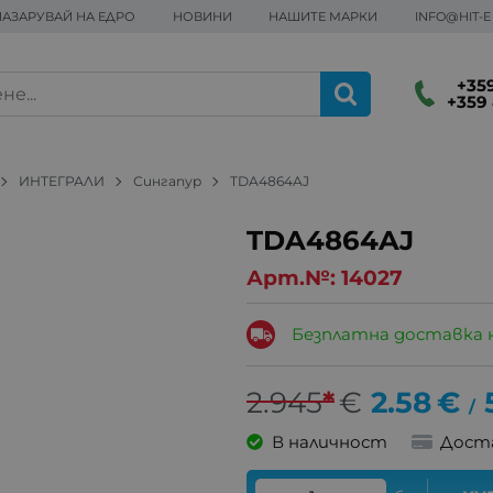
ПАЗАРУВАЙ НА ЕДРО
НОВИНИ
НАШИТЕ МАРКИ
INFO@HIT-
+359
+359 
ИНТЕГРАЛИ
Сингапур
TDA4864AJ
TDA4864AJ
Арт.№:
14027
Безплатна доставка 
2.945
*
€
2.58
€
/
В наличност
Дост