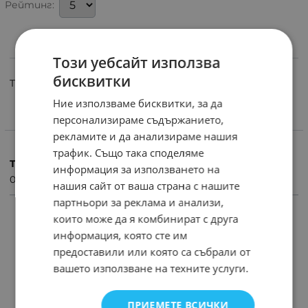
Рейтинг:
ИНФОРМАЦИЯ
Този уебсайт използва
бисквитки
TV,RGB SCHUTZ PROTEKTION; 15 PIN
Ние използваме бисквитки, за да
персонализираме съдържанието,
ХАРАКТЕРИСТИКИ
рекламите и да анализираме нашия
трафик. Също така споделяме
Тегло (кг.)
информация за използването на
0.01
нашия сайт от ваша страна с нашите
партньори за реклама и анализи,
които може да я комбинират с друга
ПРОДУКТИ С ПОДОБНИ ХАРАКТЕРИСТИКИ
информация, която сте им
предоставили или която са събрали от
вашето използване на техните услуги.
ПРИЕМЕТЕ ВСИЧКИ