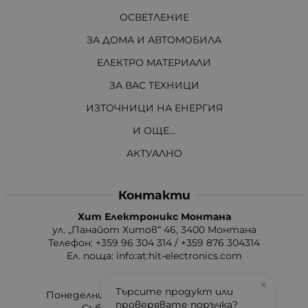
ОСВЕТЛЕНИЕ
ЗА ДОМА И АВТОМОБИЛА
ЕЛЕКТРО МАТЕРИАЛИ
ЗА ВАС ТЕХНИЦИ
ИЗТОЧНИЦИ НА ЕНЕРГИЯ
И ОЩЕ...
АКТУАЛНО
Контакти
Хит Електроникс Монтана
ул. „Панайот Хитов“ 46, 3400 Монтана
Телефон: +359 96 304 314 / +359 876 304314
Ел. поща:
info:at:hit-electronics.com
Работно Време:
×
Търсите продукт или
Понеделник до Петък: от 9:00 до 18:00 ч.
проверявате поръчка?