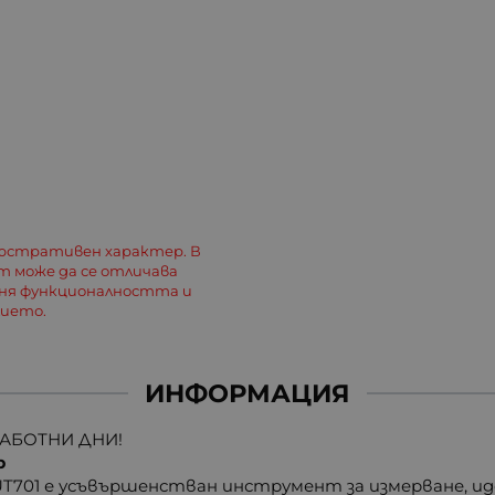
люстративен характер. В
 може да се отличава
еня функционалността и
лието.
ИНФОРМАЦИЯ
РАБОТНИ ДНИ!
р
701 е усъвършенстван инструмент за измерване, иде