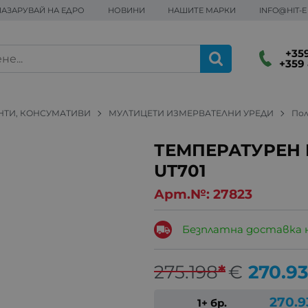
ПАЗАРУВАЙ НА ЕДРО
НОВИНИ
НАШИТЕ МАРКИ
INFO@HIT-
+359
+359 
НТИ, КОНСУМАТИВИ
МУЛТИЦЕТИ ИЗМЕРВАТЕЛНИ УРЕДИ
По
ТЕМПЕРАТУРЕН 
UT701
Арт.№:
27823
Безплатна доставка 
275.198
*
€
270.9
270.9
1+ бр.