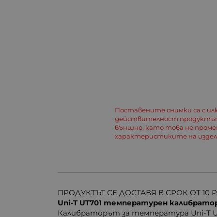
Поставените снимки са с и
действителност продуктът
външно, като това не пром
характеристиките на изде
ПРОДУКТЪТ СЕ ДОСТАВЯ В СРОК ОТ 10 
Uni-T UT701 температурен калибрато
Калибраторът за температура Uni-T UT