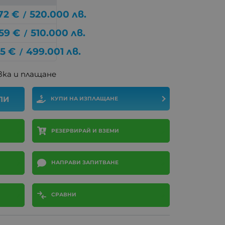
72
€
520.000
лв.
/
59
€
510.000
лв.
/
35
€
499.001
лв.
/
ка и плащане
ПИ
КУПИ НА ИЗПЛАЩАНЕ
РЕЗЕРВИРАЙ И ВЗЕМИ
НАПРАВИ ЗАПИТВАНЕ
СРАВНИ