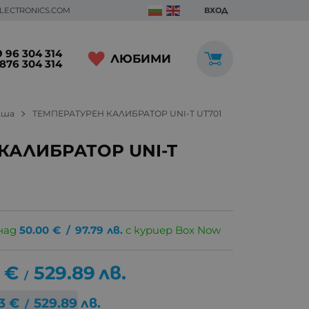
ELECTRONICS.COM
ВХОД
 96 304 314
ЛЮБИМИ
876 304 314
лша
ТЕМПЕРАТУРЕН КАЛИБРАТОР UNI-T UT701
КАЛИБРАТОР UNI-T
над
50.00
€
/
97.79
лв.
с куриер Box Now
3
€
529.89
лв.
/
3
€
529.89
лв.
/