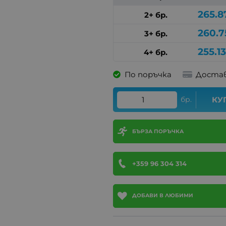
265.8
2+ бр.
260.7
3+ бр.
255.1
4+ бр.
По поръчка
Достав
бр.
КУ
БЪРЗА ПОРЪЧКА
+359 96 304 314
ДОБАВИ В ЛЮБИМИ