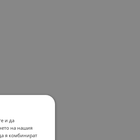
е и да
нето на нашия
 да я комбинират