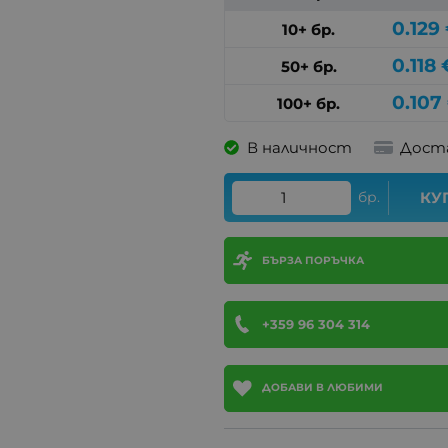
0.129
10+ бр.
0.118
50+ бр.
0.107
100+ бр.
В наличност
Дост
бр.
КУ
БЪРЗА ПОРЪЧКА
+359 96 304 314
ДОБАВИ В ЛЮБИМИ