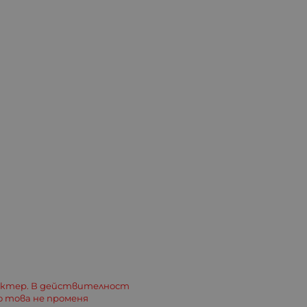
актер. В действителност
о това не променя