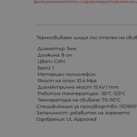
функционалността и характеристиките на и
Термосвиваем шлаух със степен на свив
Диаметър: 3мм
Дължина: 8 см.
Цвят: СИН
Брой: 1
Материал: полиолефин
Якост на опън: 10,4 Mpa
Диелектрична якост: 15 kV / mm
Работна температура: -55°C-125°C
Температура на свиване: 70-110°C
Спецификация за производство: ISO90
Запалимост: забавител на горенето
Одобрения: UL Approved