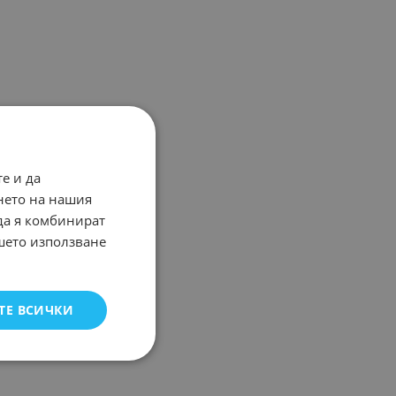
е и да
нето на нашия
 да я комбинират
ашето използване
ТЕ ВСИЧКИ