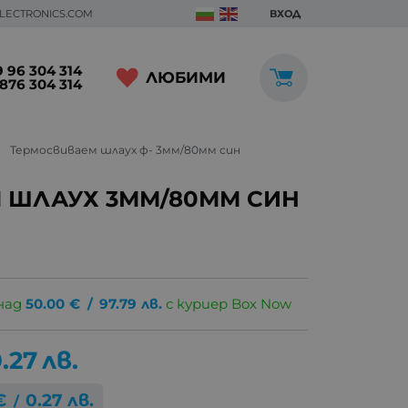
ELECTRONICS.COM
ВХОД
 96 304 314
ЛЮБИМИ
876 304 314
Термосвиваем шлаух ф- 3мм/80мм син
 ШЛАУХ 3ММ/80ММ СИН
над
50.00
€
/
97.79
лв.
с куриер Box Now
.27
лв.
€
0.27
лв.
/