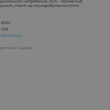
променливо напрежение, ACA - променлив
мощност, тест на последователността
 600V
 20A
ЛНИ УРЕДИ
азата на 1 оценка