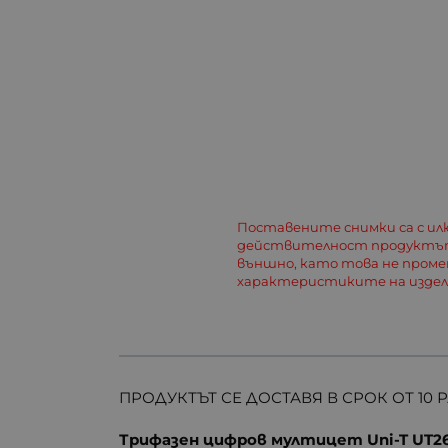
Поставените снимки са с и
действителност продуктът
външно, като това не пром
характеристиките на изде
ПРОДУКТЪТ СЕ ДОСТАВЯ В СРОК ОТ 10 
Трифазен цифров мултицет Uni-T UT2