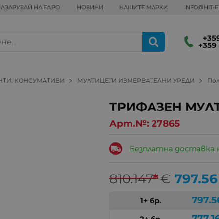
ПАЗАРУВАЙ НА ЕДРО
НОВИНИ
НАШИТЕ МАРКИ
INFO@HIT-
+359
+359 
НТИ, КОНСУМАТИВИ
МУЛТИЦЕТИ ИЗМЕРВАТЕЛНИ УРЕДИ
По
ТРИФАЗЕН МУЛТ
Арт.№:
27865
Безплатна доставка 
810.147
*
€
797.56
797.5
1+ бр.
777.1
2+ бр.