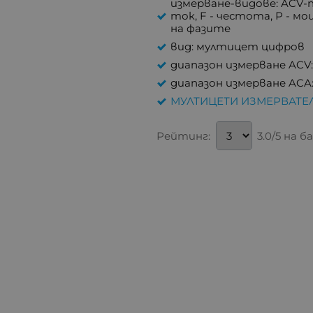
измерване-видове: ACV-
ток, F - честота, P - 
на фазите
вид: мултицет цифров
диапазон измерване ACV:
диапазон измерване ACA:
МУЛТИЦЕТИ ИЗМЕРВАТЕ
Рейтинг:
3.0/5 на б