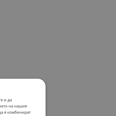
е и да
нето на нашия
 да я комбинират