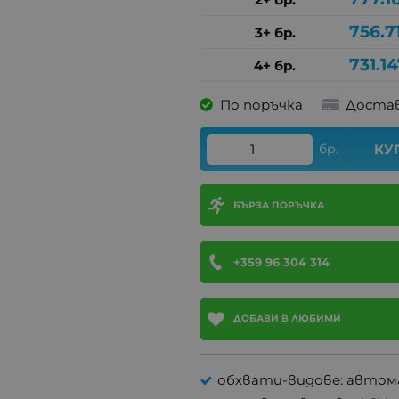
756.7
3+ бр.
731.1
4+ бр.
По поръчка
Достав
бр.
КУ
БЪРЗА ПОРЪЧКА
+359 96 304 314
ДОБАВИ В ЛЮБИМИ
обхвати-видове: авто