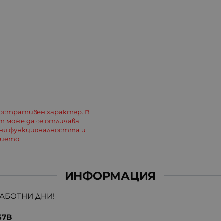
люстративен характер. В
 може да се отличава
еня функционалността и
лието.
ИНФОРМАЦИЯ
РАБОТНИ ДНИ!
67B