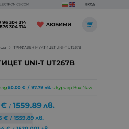
ELECTRONICS.COM
ВХОД
 96 304 314
ЛЮБИМИ
876 304 314
лша
ТРИФАЗЕН МУЛТИЦЕТ UNI-T UT267B
ИЦЕТ UNI-T UT267B
над
50.00
€
/
97.79
лв.
с куриер Box Now
€
1559.89
лв.
/
6
€
1559.89
лв.
/
64
€
1520.001
лв.
/