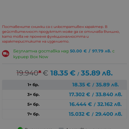
Поставените снимки са с илюстративен характер. В
действителност продуктът може да се отличава външно,
като това не променя функционалността и
характеристиките на изделието.
Безплатна доставка над
50.00
€
/
97.79
лв.
с
куриер Box Now
19.940
*
€
18.35
€
35.89
лв.
/
18.35
€
35.89
лв.
1+ бр.
/
17.302
€
33.840
лв.
3+ бр.
/
16.444
€
32.162
лв.
5+ бр.
/
15.032
€
29.400
лв.
7+ бр.
/