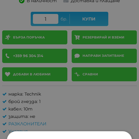
В наличност
Доставка и плащане
бр.
КУПИ
БЪРЗА ПОРЪЧКА
РЕЗЕРВИРАЙ И ВЗЕМИ
+359 96 304 314
НАПРАВИ ЗАПИТВАНЕ
ДОБАВИ В ЛЮБИМИ
СРАВНИ
марка: Technik
брой гнезда: 1
кабел: 10m
защита: не
РАЗКЛОНИТЕЛИ
Унгария