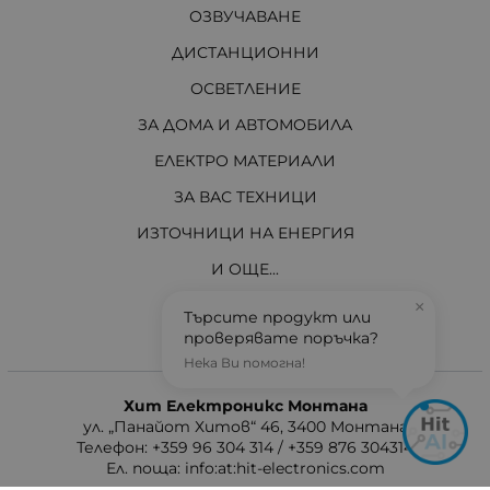
ОЗВУЧАВАНЕ
ДИСТАНЦИОННИ
ОСВЕТЛЕНИЕ
ЗА ДОМА И АВТОМОБИЛА
ЕЛЕКТРО МАТЕРИАЛИ
ЗА ВАС ТЕХНИЦИ
ИЗТОЧНИЦИ НА ЕНЕРГИЯ
И ОЩЕ...
АКТУАЛНО
×
Търсите продукт или
проверявате поръчка?
Нека Ви помогна!
Контакти
Хит Електроникс Монтана
ул. „Панайот Хитов“ 46, 3400 Монтана
Телефон: +359 96 304 314 / +359 876 304314
Ел. поща:
info:at:hit-electronics.com