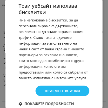
Този уебсайт използва
Рейтинг:
бисквитки
Ние използваме бисквитки, за да
ИНФОРМАЦИЯ
персонализираме съдържанието,
рекламите и да анализираме нашия
Захранващ удължител с гнездо тип шуко и с кабел 10
метра, Technik.
трафик. Също така споделяме
информация за използването на
Дължина на кабела: 10м
нашия сайт от ваша страна с нашите
Брой гнезда: 1
Сечение на проводника: 3x1,5mm2; H05VV-F
партньори за реклама и анализи,
Мах мощност: 3500W/16A
които може да я комбинират с друга
Работно напрежение: 250V/50Hz
информация, която сте им
Цвят: оранжев
предоставили или която са събрали от
Удължителен кабел за свързване на електрически
вашето използване на техните услуги.
уреди и подвижни консуматори към електрическата
мрежа.
ПРИЕМЕТЕ ВСИЧКИ
ХАРАКТЕРИСТИКИ
ПОКАЖЕТЕ ПОДРОБНОСТИ