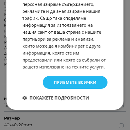
Размери 40x40x20mm
персонализираме съдържанието,
Захранване 12V DC
рекламите и да анализираме нашия
Ефективност 10.69m3/h; Шум 16.5dBA; Скорост на
трафик. Също така споделяме
въртене
информация за използването на
5000об./мин.
Конс. мощн. 460mW
нашия сайт от ваша страна с нашите
Номинален ток 38mA
партньори за реклама и анализи,
Работна температура -10...70°C
които може да я комбинират с друга
Допълнителни функции Авторестарт
информация, която сте им
Двигател за вентилатор DC без четки
Дължина на проводника 305mm
предоставили или която са събрали от
Работно напрежение 4.5...13.8V
вашето използване на техните услуги.
ПРИЕМЕТЕ ВСИЧКИ
ХАРАКТЕРИСТИКИ
ПОКАЖЕТЕ ПОДРОБНОСТИ
напрежение (V)
12
Размер
40x40x20mm