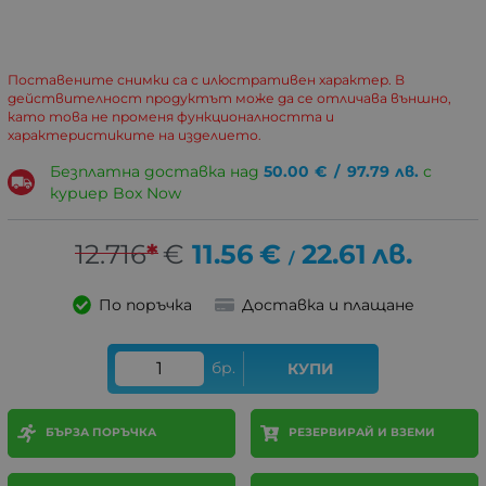
Поставените снимки са с илюстративен характер. В
действителност продуктът може да се отличава външно,
като това не променя функционалността и
характеристиките на изделието.
Безплатна доставка над
50.00
€
/
97.79
лв.
с
куриер Box Now
12.716
*
€
11.56
€
22.61
лв.
/
По поръчка
Доставка и плащане
бр.
КУПИ
БЪРЗА ПОРЪЧКА
РЕЗЕРВИРАЙ И ВЗЕМИ