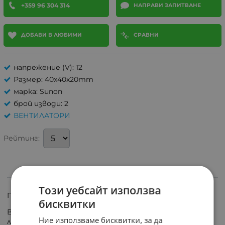
+359 96 304 314
НАПРАВИ ЗАПИТВАНЕ
ДОБАВИ В ЛЮБИМИ
СРАВНИ
напрежение (V): 12
Размер: 40x40x20mm
марка: Sunon
брой изводи: 2
ВЕНТИЛАТОРИ
Рейтинг:
ИНФОРМАЦИЯ
Този уебсайт използва
ПРОДУКТЪТ СЕ ДОСТАВЯ В СРОК ОТ 5 РАБОТНИ ДНИ!
бисквитки
Вентилатор SUNON MF40201V3-1000U-A99 с Vapo
Ние използваме бисквитки, за да
лагер, 2 извода