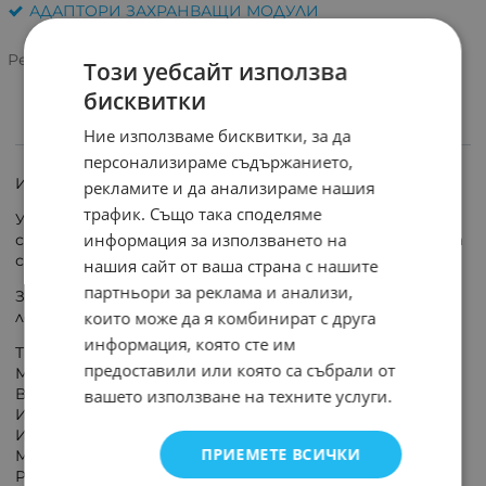
АДАПТОРИ ЗАХРАНВАЩИ МОДУЛИ
Рейтинг:
Този уебсайт използва
бисквитки
Ние използваме бисквитки, за да
ИНФОРМАЦИЯ
персонализираме съдържанието,
Импулсно захранване 12V DC 3A 36W IP20.
рекламите и да анализираме нашия
трафик. Също така споделяме
Универсално 12V захранване за LED ленти,
информация за използването на
светодиодно осветление или други 12V устройства
с максимална мощност от 36W.
нашия сайт от ваша страна с нашите
партньори за реклама и анализи,
Захранването е с много добри параметри, малко и
които може да я комбинират с друга
лесно за монтаж (има отвори за стенен монтаж).
информация, която сте им
Тип: неводоустойчивo IP20
предоставили или която са събрали от
Мощност /Ват/: 36 W
Входящо напрежение: AC 110V - 220V 50Hz
вашето използване на техните услуги.
Изходящо напрежение: 12V DC
Изходящ ток: 3A
ПРИЕМЕТЕ ВСИЧКИ
Материал на корпуса: ABS пластмаса
Размери:/ДхШхВ/ 140 x 45 x 28 mm