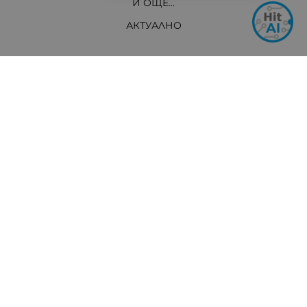
И ОЩЕ...
АКТУАЛНО
Контакти
Хит Електроникс Монтана
ул. „Панайот Хитов“ 46, 3400 Монтана
Телефон: +359 96 304 314 / +359 876 304314
Ел. поща:
info:at:hit-electronics.com
Работно Време:
Понеделник до Петък: от 9:00 до 18:00 ч.
Събота: от 09:00 до 17:00 ч.
Неделя: Почивен ден
Методи на плащане
Следвайте ни