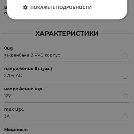
ПОКАЖЕТЕ ПОДРОБНОСТИ
Внимание: Всички посочени характеристики се
отнасят за пасивен товар.
ХАРАКТЕРИСТИКИ
вид
захранване в PVC корпус
напрежение вх (зах.)
220V AC
напрежение изх.
12V
ток изх.
3A
Мощност