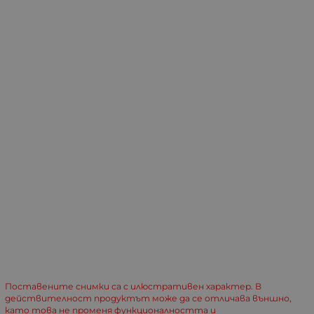
Поставените снимки са с илюстративен характер. В
действителност продуктът може да се отличава външно,
като това не променя функционалността и