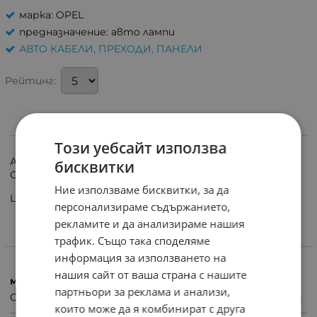
марка: OPEL
предназначение: авто лампи
АВТО КАБЕЛИ, ПРЕХОДИ, ПАНЕЛИ
Рейтинг:
ИНФОРМАЦИЯ
Този уебсайт използва
Адаптор /преход/ за монтаж на ксенонова крушка на
бисквитки
OPEL/MERCEDES
Ние използваме бисквитки, за да
Цената е за 1 брой.
персонализираме съдържанието,
рекламите и да анализираме нашия
трафик. Също така споделяме
ХАРАКТЕРИСТИКИ
информация за използването на
нашия сайт от ваша страна с нашите
марка
партньори за реклама и анализи,
OPEL
които може да я комбинират с друга