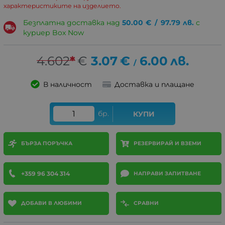
характеристиките на изделието.
Безплатна доставка над
50.00
€
/
97.79
лв.
с
куриер Box Now
4.602
*
€
3.07
€
6.00
лв.
/
В наличност
Доставка и плащане
бр.
КУПИ
БЪРЗА ПОРЪЧКА
РЕЗЕРВИРАЙ И ВЗЕМИ
+359 96 304 314
НАПРАВИ ЗАПИТВАНЕ
ДОБАВИ В ЛЮБИМИ
СРАВНИ