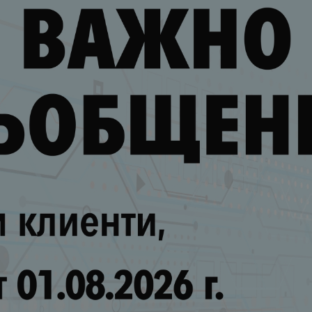
-500V AC
(0)
-300V AC
(0)
-265V AC
(0)
0-240V AC
(0)
0V AC
(0)
0V AC
(0)