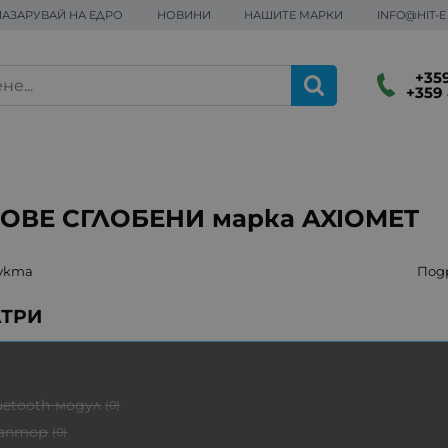
ПАЗАРУВАЙ НА ЕДРО
НОВИНИ
НАШИТЕ МАРКИ
INFO@HIT-
+359
+359 
ОВЕ СГЛОБЕНИ марка AXIOMET
укта
Под
uetooth модул
(0)
аптор
(0)