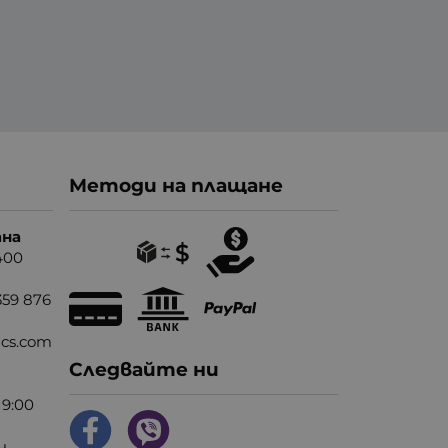
Методи на плащане
ана
400
359 876
nics.com
Следвайте ни
9:00
ч.