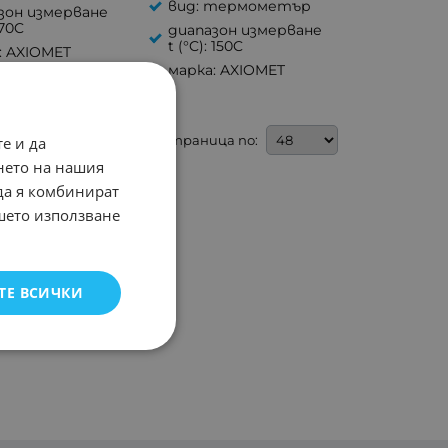
вид: термометър
зон измерване
 70C
диапазон измерване
t (°C): 150C
: AXIOMET
марка: AXIOMET
На страница по:
е и да
нето на нашия
 да я комбинират
ашето използване
ТЕ ВСИЧКИ