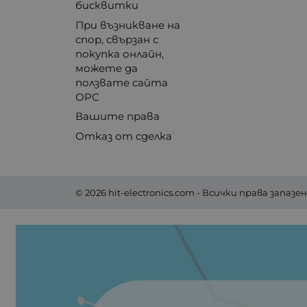
бисквитки
12
12
При възникване на
спор, свързан с
12
покупка онлайн,
2x
можете да
15
ползвате сайта
ОРС
15
20
Вашите права
20
Отказ от сделка
20
20
20
© 2026
hit-electronics.com
- Всички права запазен
24
30
35
40
50
58