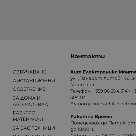
12V DC
(0)
-15V DC
(0)
-20V DC
(0)
-30V DC
(0)
-32V DC
(0)
-40V DC
(0)
-50V DC
(0)
Контакти
-55V DC
(0)
-60V DC
(0)
ОЗВУЧАВАНЕ
Хит Електроникс Монт
-55V DC
(0)
ул. „Панайот Хитов“ 46, 3
ДИСТАНЦИОННИ
1V DC
(0)
Монтана
ОСВЕТЛЕНИЕ
V AC
Телефон: +359 96 304 314 / +
(0)
304314
ЗА ДОМА И
V DC
(0)
Ел. поща:
info:at:hit-electro
АВТОМОБИЛА
о
-24V DC
(0)
ЕЛЕКТРО
-26V DC
(0)
Работно Време:
МАТЕРИАЛИ
-36V DC
Понеделник до Петък: от 
(0)
ЗА ВАС ТЕХНИЦИ
до 18:00 ч.
-40V DC
(0)
Събота: от 09:00 до 17:00 