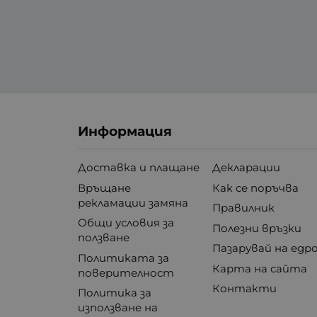
9-
10
10
10
10
10
10
Информация
10
10
Доставка и плащане
Декларации
11
Връщане
Как се поръчва
11.
рекламации замяна
Правилник
12
Общи условия за
Полезни връзки
12
ползване
Пазарувай на едр
12
Политиката за
12
Карта на сайта
поверителност
12
Контакти
Политика за
12
използване на