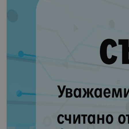
60
80
85
10
22
50