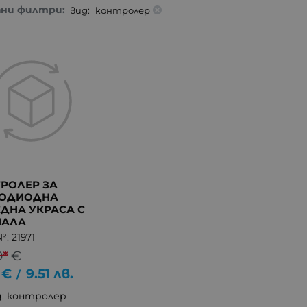
ани филтри:
вид:
контролер
РОЛЕР ЗА
ТОДИОДНА
ДНА УКРАСА С
НАЛА
: 21971
0
*
€
€
9.51
лв.
/
д: контролер