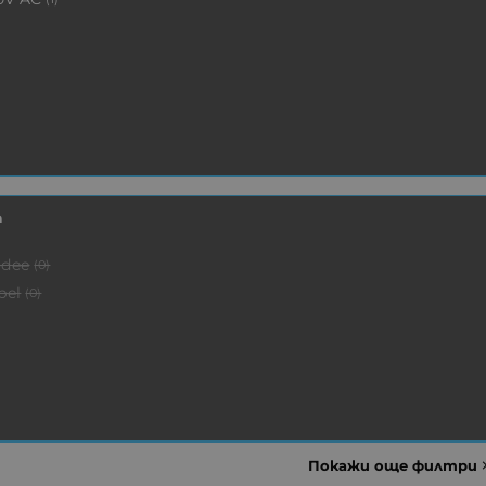
а
dee
(0)
bel
(0)
Покажи още филтри