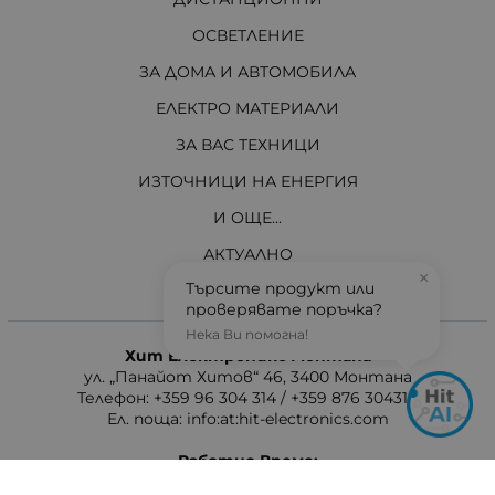
ОСВЕТЛЕНИЕ
ЗА ДОМА И АВТОМОБИЛА
ЕЛЕКТРО МАТЕРИАЛИ
ЗА ВАС ТЕХНИЦИ
ИЗТОЧНИЦИ НА ЕНЕРГИЯ
И ОЩЕ...
АКТУАЛНО
×
Търсите продукт или
проверявате поръчка?
Контакти
Нека Ви помогна!
Хит Електроникс Монтана
ул. „Панайот Хитов“ 46, 3400 Монтана
Телефон: +359 96 304 314 / +359 876 304314
Ел. поща:
info:at:hit-electronics.com
Работно Време:
Понеделник до Петък: от 9:00 до 18:00 ч.