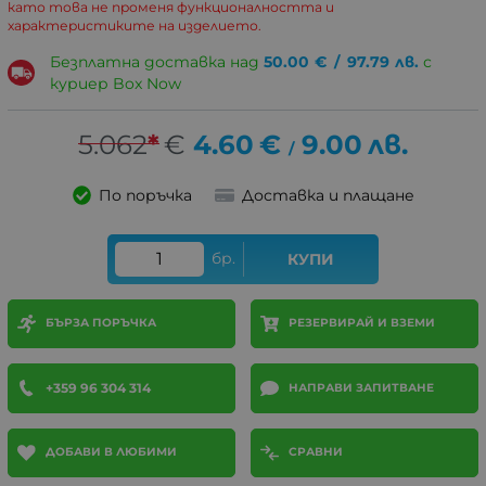
като това не променя функционалността и
характеристиките на изделието.
Безплатна доставка над
50.00
€
/
97.79
лв.
с
куриер Box Now
5.062
*
€
4.60
€
9.00
лв.
/
По поръчка
Доставка и плащане
бр.
КУПИ
БЪРЗА ПОРЪЧКА
РЕЗЕРВИРАЙ И ВЗЕМИ
+359 96 304 314
НАПРАВИ ЗАПИТВАНЕ
ДОБАВИ В ЛЮБИМИ
СРАВНИ