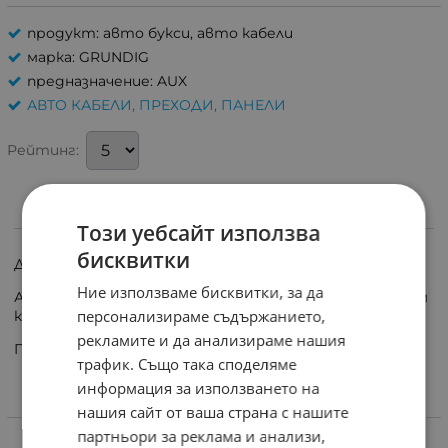
продукт: авто букси, авто кабели
марка: GRUNDIG
предназначение: AUX
АВТО КАБЕЛИ, ПРЕХОДИ, ПАНЕЛИ
Рейтинг:
ИНФОРМАЦИЯ
Този уебсайт използва
бисквитки
Доставка до 5 работни дни!
Ние използваме бисквитки, за да
Автомобилна адапторна букса чинч женски /RCA/ към
персонализираме съдържанието,
конектор AUX Grundig.
рекламите и да анализираме нашия
Предназначен за марка радио: Grundig
трафик. Също така споделяме
информация за използването на
нашия сайт от ваша страна с нашите
ХАРАКТЕРИСТИКИ
партньори за реклама и анализи,