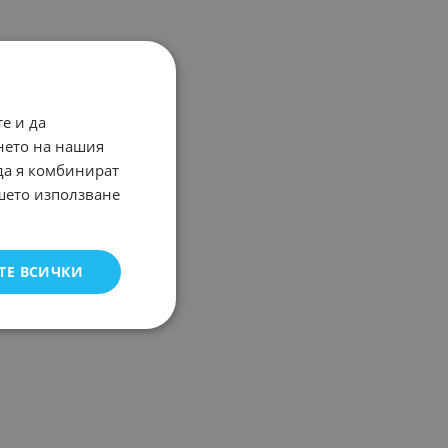
е и да
нето на нашия
 да я комбинират
ашето използване
ТЕ ВСИЧКИ