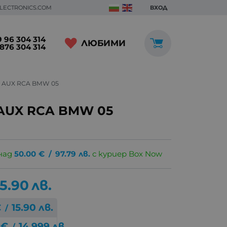
ELECTRONICS.COM
ВХОД
 96 304 314
ЛЮБИМИ
876 304 314
а AUX RCA BMW 05
AUX RCA BMW 05
над
50.00
€
/
97.79
лв.
с куриер Box Now
15.90
лв.
€
15.90
лв.
/
€
14.999
лв.
/