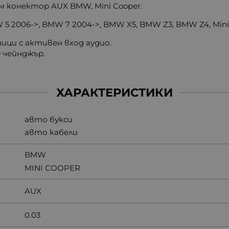
м конектор AUX BMW, Mini Cooper.
5 2006->, BMW 7 2004->, BMW X5, BMW Z3, BMW Z4, Min
ици с активен вход аудио.
 чейнджър.
ХАРАКТЕРИСТИКИ
авто букси
авто кабели
BMW
MINI COOPER
AUX
0.03