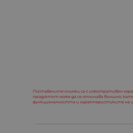
Поставените снимки са с илюстративен хар
продуктът може да се отличава външно, кат
функционалността и характеристиките на и