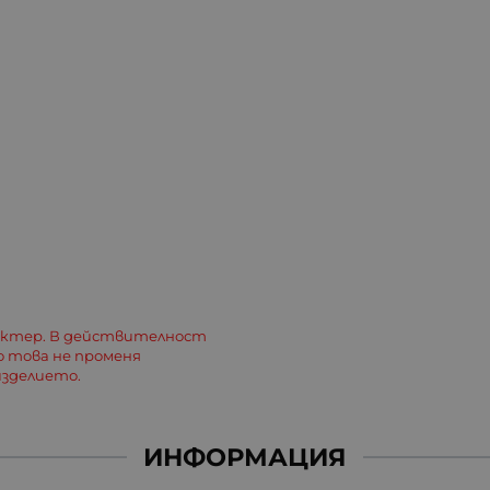
актер. В действителност
о това не променя
зделието.
ИНФОРМАЦИЯ