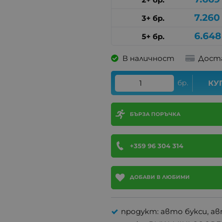
7.260
3+ бр.
6.648
5+ бр.
В наличност
Дост
бр.
КУ
БЪРЗА ПОРЪЧКА
+359 96 304 314
ДОБАВИ В ЛЮБИМИ
продукт: авто букси, а