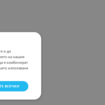
е и да
нето на нашия
 да я комбинират
ашето използване
ТЕ ВСИЧКИ