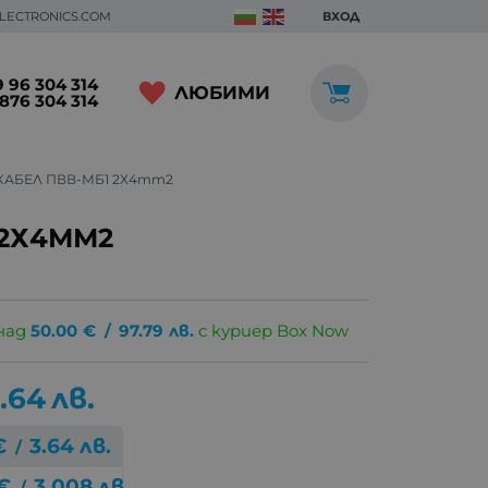
ELECTRONICS.COM
ВХОД
 96 304 314
ЛЮБИМИ
876 304 314
КАБЕЛ ПВВ-МБ1 2Х4mm2
 2Х4ММ2
над
50.00
€
/
97.79
лв.
с куриер Box Now
.64
лв.
€
3.64
лв.
/
€
3.008
лв.
/