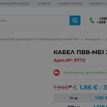
ПАЗАРУВАЙ НА ЕДРО
НОВИНИ
НАШИТЕ МАРКИ
INFO@HIT-
+359
+359 
ИЛНОТОКОВИ КАБЕЛИ И ПРОВОДНИЦИ НА МЕТЪР
България
КАБЕЛ ПВВ-МБ1
Арт.№:
9772
Безплатна доставка 
1.940
*
€
1.86
€
3
/
1.86
1+ м
1.538
100+ м