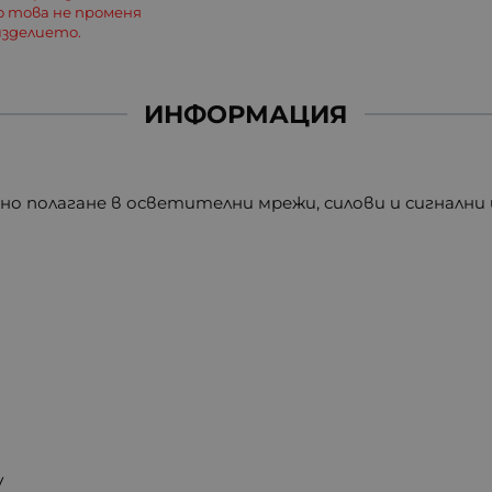
о това не променя
зделието.
ИНФОРМАЦИЯ
о полагане в осветителни мрежи, силови и сигнални
V