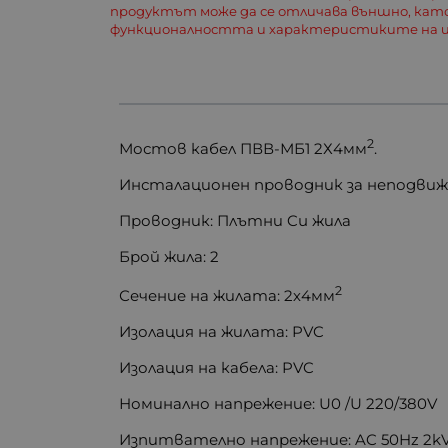
продуктът може да се отличава външно, кат
функционалността и характеристиките на и
2
Мостов кабел ПВВ-МБ1 2Х4мм
.
Инсталационен проводник за неподвижн
Проводник: Плътни Cu жила
Брой жила: 2
2
Сечение на жилата: 2х4мм
Изолация на жилата: PVC
Изолация на кабела: PVC
Номинално напрежение: U0 /U 220/380V
Изпитвателно напрежение: AC 50Hz 2k