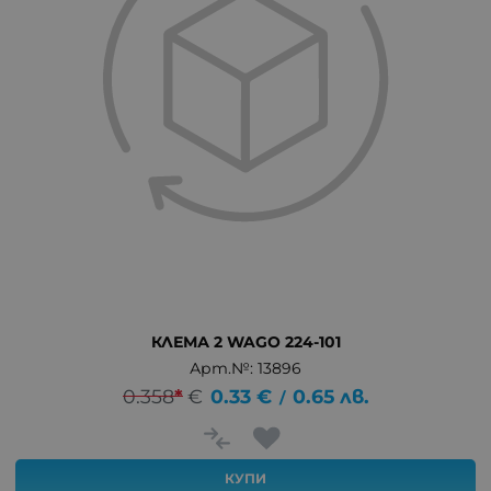
КЛЕМА 2 WAGO 224-101
Арт.№: 13896
0.358
*
€
0.33
€
0.65
лв.
/
КУПИ