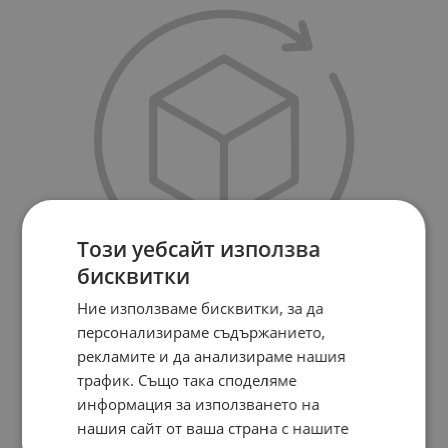
Този уебсайт използва
бисквитки
Ние използваме бисквитки, за да
персонализираме съдържанието,
рекламите и да анализираме нашия
трафик. Също така споделяме
КЛЕМА 3 С ВИНТ ДВУРЕДОВА 600V 25A
информация за използването на
Арт.№: 18870
нашия сайт от ваша страна с нашите
1.410
*
€
1.24
€
2.43
лв.
/