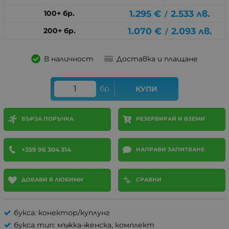
1.295
€
2.533
лв.
100+ бр.
/
1.070
€
2.093
лв.
200+ бр.
/
В наличност
Доставка и плащане
бр.
КУПИ
БЪРЗА ПОРЪЧКА
РЕЗЕРВИРАЙ И ВЗЕМИ
+359 96 304 314
НАПРАВИ ЗАПИТВАНЕ
ДОБАВИ В ЛЮБИМИ
СРАВНИ
букса: конектор/куплунг
букса тип: мъжка-женска, комплект