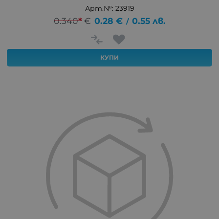
Арт.№: 23919
0.340
*
€
0.28
€
0.55
лв.
/
КУПИ