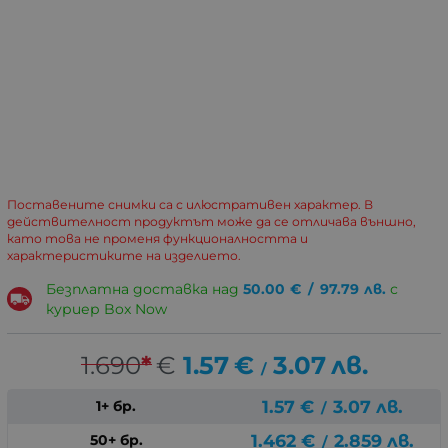
Поставените снимки са с илюстративен характер. В
действителност продуктът може да се отличава външно,
като това не променя функционалността и
характеристиките на изделието.
Безплатна доставка над
50.00
€
/
97.79
лв.
с
куриер Box Now
1.690
*
€
1.57
€
3.07
лв.
/
1.57
€
3.07
лв.
1+ бр.
/
1.462
€
2.859
лв.
50+ бр.
/