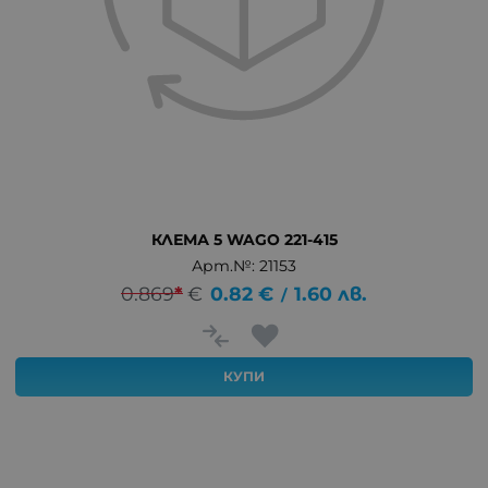
КЛЕМА 5 WAGO 221-415
Арт.№: 21153
0.869
*
€
0.82
€
1.60
лв.
/
КУПИ